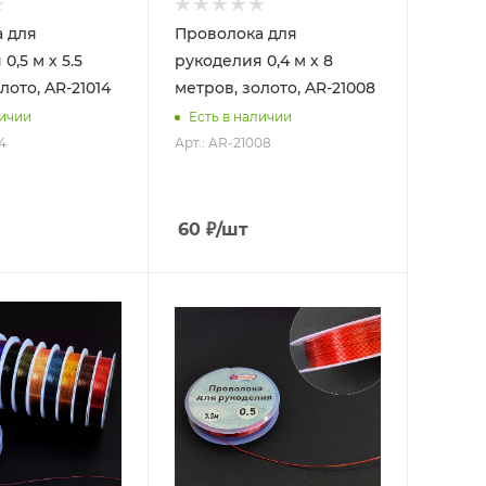
 для
Проволока для
0,5 м х 5.5
рукоделия 0,4 м х 8
лото, AR-21014
метров, золото, AR-21008
личии
Есть в наличии
4
Арт.: AR-21008
60
₽
/шт