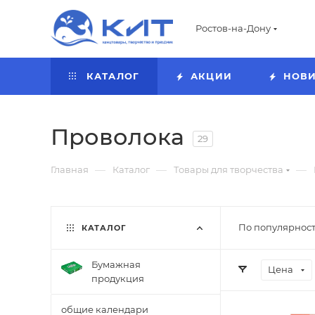
Ростов-на-Дону
КАТАЛОГ
АКЦИИ
НОВ
Проволока
29
—
—
—
Главная
Каталог
Товары для творчества
По популярност
КАТАЛОГ
Бумажная
Цена
продукция
общие календари