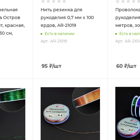
нельная
Нить резинка для
Проволока
а Остров
рукоделия 0,7 мм х 100
рукоделия 
т, красная,
ярдов, AR-21019
метров, зо
30 см,
Есть в наличии
Есть в на
Арт.: AR-21019
Арт.: AR-2101
95
₽
/шт
60
₽
/шт