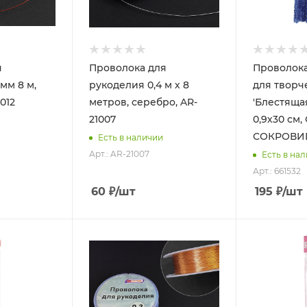
я
Проволока для
Проволок
мм 8 м,
рукоделия 0,4 м х 8
для творч
012
метров, серебро, AR-
'Блестящая'
21007
0,9х30 см
СОКРОВИЩ
Есть в наличии
Арт.: AR-21007
Есть в на
Арт.: 661532
60
₽
/шт
195
₽
/шт