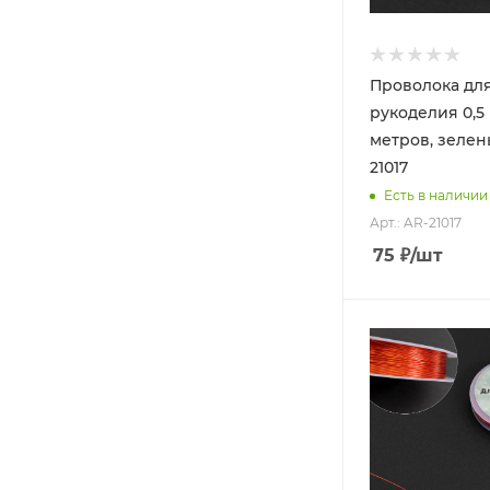
Проволока дл
рукоделия 0,5 
метров, зелен
21017
Есть в наличии
Арт.: AR-21017
75
₽
/шт