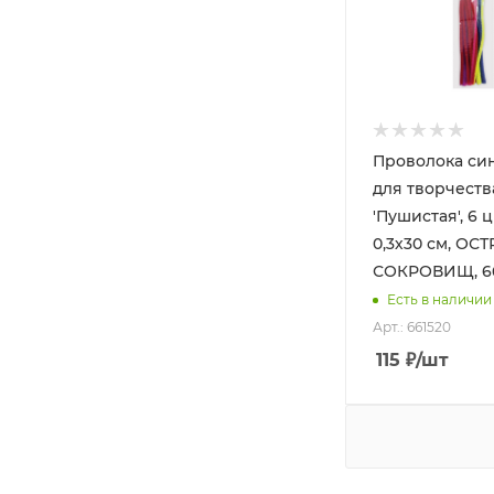
Проволока си
для творчеств
'Пушистая', 6 ц
0,3х30 см, ОС
СОКРОВИЩ, 6
Есть в наличии
Арт.: 661520
115
₽
/шт