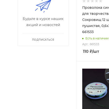
Проволока си
для творчеств
Будьте в курсе наших
Сокровищ 12 ш
акций и новостей
пушистая, 0,6х
661533
Есть в наличии
ПОДПИСАТЬСЯ
Арт.: 661533
110
₽
/шт