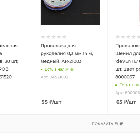
нельная
Проволока для
Проволока
а
рукоделия 0,3 мм 14 м,
Шенил для
в, 30 шт,
медный, AR-21003
'deVENTE' 
ТРОВ
шт, цвет р
Есть в наличии
61520
8000067
Арт.: AR-21003
Есть в на
Арт.: 800006
55
₽
/шт
65
₽
/шт
ПОКАЗАТЬ ЕЩЕ