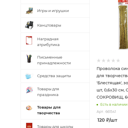
Игры и игрушки
Канцтовары
Наградная
атрибутика
Письменные
принадлежности
Проволока си
для творчеств
Средства защиты
'Блестящая', з
Товары для
шт, 0,6х30 см,
праздника
СОКРОВИЩ, 66
Есть в наличии
Товары для
Арт.: 661541
творчества
120
₽
/шт
Товары для школы