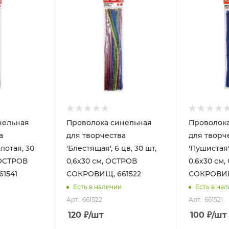
нельная
Проволока синельная
Проволок
а
для творчества
для творч
олотая, 30
'Блестящая', 6 цв, 30 шт,
'Пушистая',
 ОСТРОВ
0,6х30 см, ОСТРОВ
0,6х30 см
1541
СОКРОВИЩ, 661522
СОКРОВИЩ
Есть в наличии
Есть в на
Арт.: 661522
Арт.: 661521
120
₽
/шт
100
₽
/шт