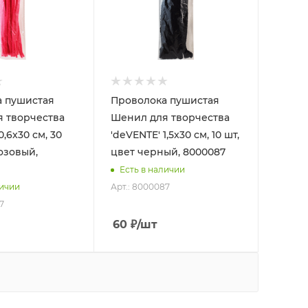
 пушистая
Проволока пушистая
 творчества
Шенил для творчества
0,6x30 см, 30
'deVENTE' 1,5x30 см, 10 шт,
озовый,
цвет черный, 8000087
Есть в наличии
Арт.: 8000087
личии
7
60
₽
/шт