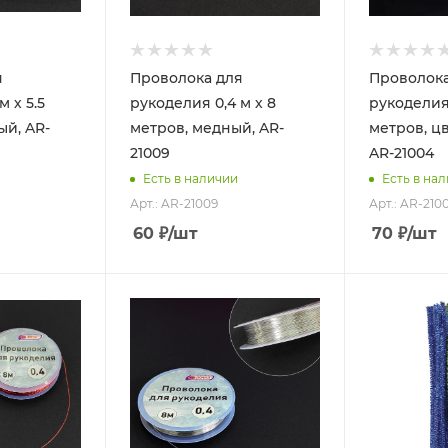
я
Проволока для
Проволока
м х 5.5
рукоделия 0,4 м х 8
рукоделия 
ый, AR-
метров, медный, AR-
метров, цв
21009
AR-21004
Есть в наличии
Есть в на
Арт.: AR-21009
Арт.: AR-210
60
₽
/шт
70
₽
/шт