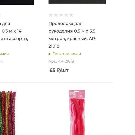
 для
Проволока для
0,3 м х 14
рукоделия 0,5 м х 5.5
ета ассорти,
метров, красный, AR-
21018
личии
Есть в наличии
04
Арт.: AR-21018
65
₽
/шт