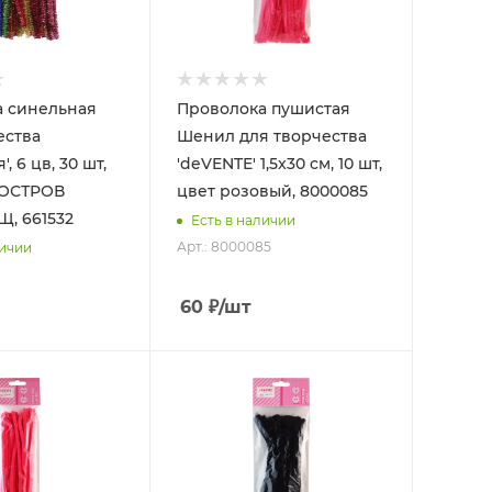
а синельная
Проволока пушистая
ества
Шенил для творчества
, 6 цв, 30 шт,
'deVENTE' 1,5x30 см, 10 шт,
, ОСТРОВ
цвет розовый, 8000085
, 661532
Есть в наличии
Арт.: 8000085
личии
60
₽
/шт