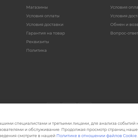
Магазины
Условия опл
Условия оплаты
Условия дос
Условия доставки
Обмен и воз
Гарантия на товар
Вопрос-отве
Реквизиты
Политика
ашими специалистами и третьими лицами, для анализа событий н
ьзователями и обслуживание. Продолжая просмотр страниц нашег
сведения смотрите в нашей
Политике в отношении файлов Cookie
.