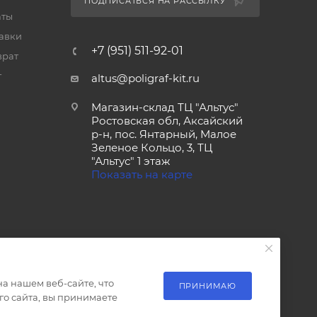
ПОДПИСАТЬСЯ НА РАССЫЛКУ
аты
тавки
+7 (951) 511-92-01
врат
т
altus@poligraf-kit.ru
Магазин-склад ТЦ "Альтус"
Ростовская обл, Аксайский
р-н, пос. Янтарный, Малое
Зеленое Кольцо, 3, ТЦ
"Альтус" 1 этаж
Показать на карте
а нашем веб-сайте, что
ПРИНИМАЮ
о сайта, вы принимаете