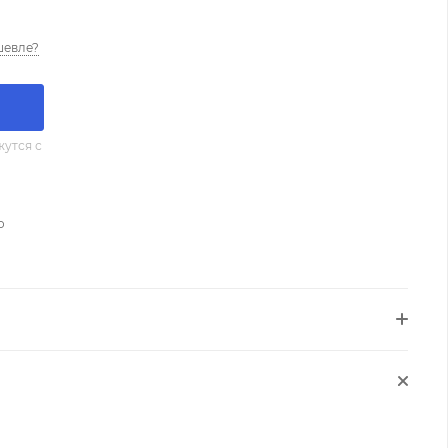
шевле?
утся с
о