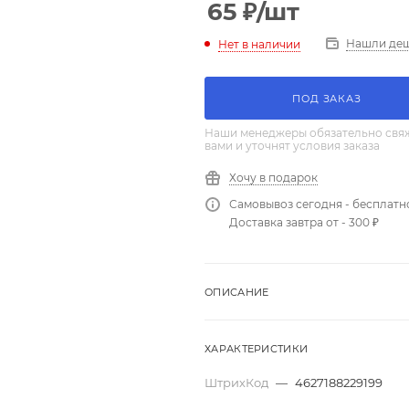
65
₽
/шт
Нашли де
Нет в наличии
ПОД ЗАКАЗ
Наши менеджеры обязательно свяж
вами и уточнят условия заказа
Хочу в подарок
Самовывоз сегодня - бесплатн
Доставка завтра от - 300 ₽
ОПИСАНИЕ
ХАРАКТЕРИСТИКИ
ШтрихКод
—
4627188229199