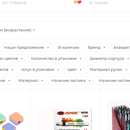
607 ТОВАРОВ
92 ТОВАРА
и (возрастание)
Наши предложения
В наличии
Бренд
Акваре
во цветов
Количество в упаковке
Диаметр корпуса
етов
Штук в упаковке
Цвет
Материал ручек
ние
Материал
Наличие ластика
Наличие ласти