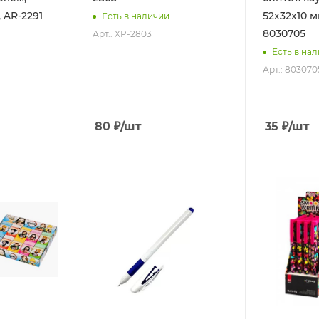
, AR-2291
52х32х10 мм
Есть в наличии
8030705
Арт.: XP-2803
Есть в на
Арт.: 803070
80
₽
/шт
35
₽
/шт