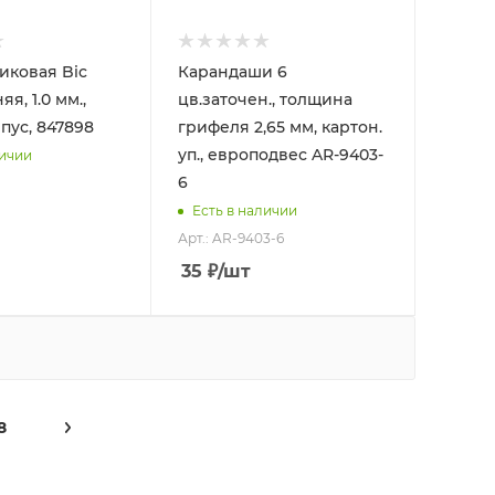
иковая Bic
Карандаши 6
няя, 1.0 мм.,
цв.заточен., толщина
пус, 847898
грифеля 2,65 мм, картон.
уп., европодвес AR-9403-
личии
6
Есть в наличии
Арт.: AR-9403-6
35
₽
/шт
8