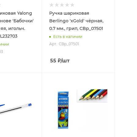
иковая Yalong
Ручка шариковая
нове 'Бабочки'
Berlingo 'xGold' чёрная,
няя, игольч.
0.7 мм., грип, CBp_07501
YL232703
Есть в наличии
Арт.: CBp_07501
личии
03
55
₽
/шт