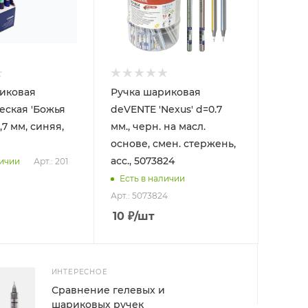
иковая
Ручка шариковая
еская 'Божья
deVENTE 'Nexus' d=0.7
,7 мм, синяя,
мм., черн. на масл.
основе, смен. стержень,
асс., 5073824
Арт.: 201
личии
Есть в наличии
Арт.: 5073824
10
₽
/шт
ИНТЕРЕСНОЕ
Сравнение гелевых и
шариковых ручек