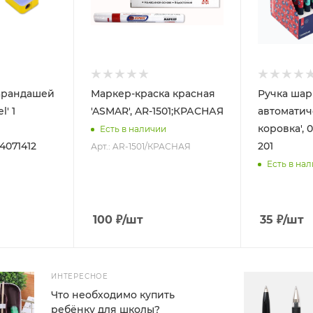
карандашей
Маркер-краска красная
Ручка шар
l' 1
'ASMAR', AR-1501;КРАСНАЯ
автоматич
коровка', 0
Есть в наличии
4071412
201
Арт.: AR-1501/КРАСНАЯ
Есть в на
100
₽
/шт
35
₽
/шт
ИНТЕРЕСНОЕ
Что необходимо купить
ребёнку для школы?