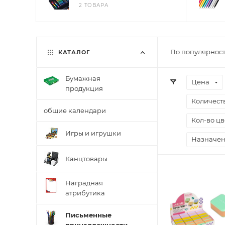
2 ТОВАРА
По популярност
КАТАЛОГ
Бумажная
Цена
продукция
Количест
общие календари
Кол-во цв
Игры и игрушки
Назначе
Канцтовары
Наградная
атрибутика
Письменные