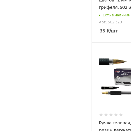
цветов , 2 мм 
грифеля, 5021
Есть в наличии
Арт.: 5021320
35
₽
/шт
Ручка гелевая,
резин держат