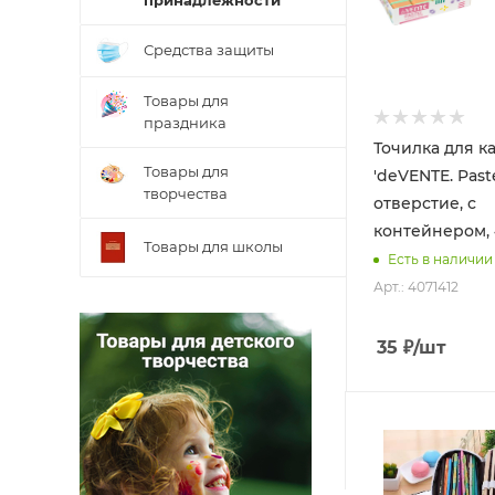
принадлежности
Средства защиты
Товары для
праздника
Точилка для 
Товары для
'deVENTE. Paste
творчества
отверстие, с
контейнером, 
Товары для школы
Есть в наличии
Арт.: 4071412
35
₽
/шт