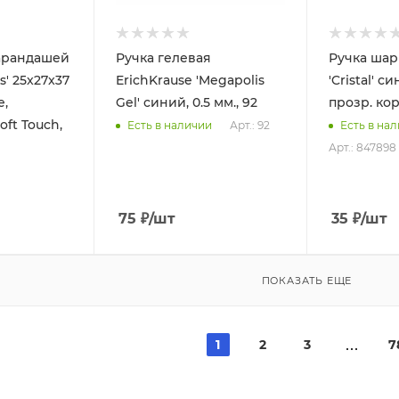
карандашей
Ручка гелевая
Ручка шар
s' 25x27x37
ErichKrause 'Megapolis
'Cristal' си
е,
Gel' синий, 0.5 мм., 92
прозр. кор
oft Touch,
Арт.: 92
Есть в наличии
Есть в на
Арт.: 847898
75
₽
/шт
35
₽
/шт
ПОКАЗАТЬ ЕЩЕ
1
2
3
7