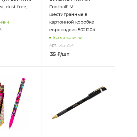
., dust-free,
Football' М
шестигранные в
картонной коробке
личии
европодвес 5021204
5
Есть в наличии
Арт.: 5021204
35
₽
/шт