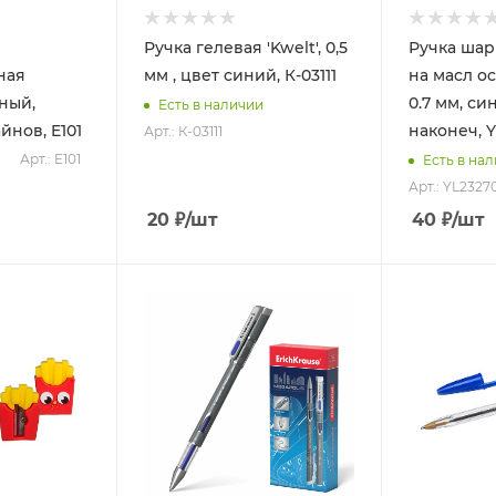
Ручка гелевая 'Kwelt', 0,5
Ручка шар
ная
мм , цвет синий, К-03111
на масл ос
ный,
0.7 мм, си
Есть в наличии
йнов, E101
наконеч, 
Арт.: К-03111
Арт.: E101
Есть в на
Арт.: YL2327
20
₽
/шт
40
₽
/шт