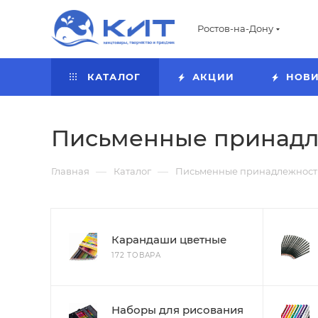
Ростов-на-Дону
КАТАЛОГ
АКЦИИ
НОВ
Письменные принад
—
—
Главная
Каталог
Письменные принадлежност
Карандаши цветные
172 ТОВАРА
Наборы для рисования