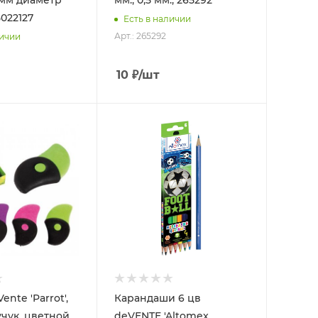
3 мм диаметр
мм., 0,5 мм., 265292
022127
Есть в наличии
Арт.: 265292
личии
10
₽
/шт
ente 'Parrot',
Карандаши 6 цв
учук, цветной,
deVENTE 'Altomex