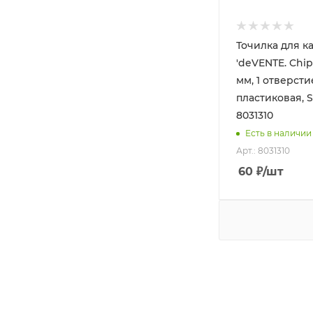
Точилка для 
'deVENTE. Chip
мм, 1 отверсти
пластиковая, S
8031310
Есть в наличии
Арт.: 8031310
60
₽
/шт