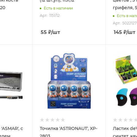
мягкость
(12 шт;уп), 1151;12
цветов , 
320
грифеля, 5
Есть в наличии
Арт.: 1151/12
Есть в на
Арт.: 5022127
55
₽
/шт
145
₽
/шт
 'ASMAR', с
Точилка 'ASTRONAUT', XP-
Ластик deV
елем,
2803
синтет. ка