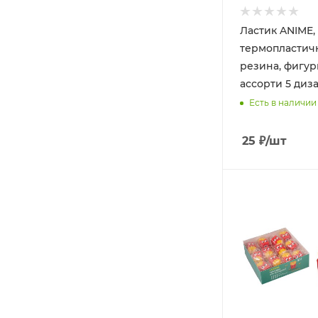
Ластик ANIME,
термопластич
резина, фигур
ассорти 5 диза
Есть в наличии
25
₽
/шт