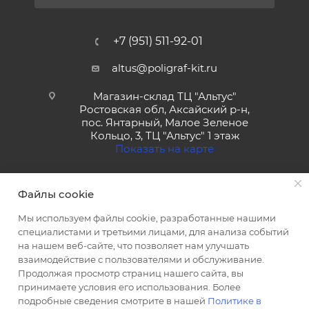
+7 (951) 511-92-01
altus@poligraf-kit.ru
Магазин-склад ТЦ "Альтус"
Ростовская обл, Аксайский р-н,
пос. Янтарный, Малое Зеленое
Кольцо, 3, ТЦ "Альтус" 1 этаж
Показать на карте
Файлы cookie
Мы используем файлы cookie, разработанные нашими
специалистами и третьими лицами, для анализа событий
на нашем веб-сайте, что позволяет нам улучшать
2026 © Полиграф кит - интернет-магазин
взаимодействие с пользователями и обслуживание.
Продолжая просмотр страниц нашего сайта, вы
принимаете условия его использования. Более
подробные сведения смотрите в нашей
Политике в