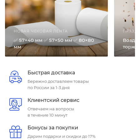
НОВАЯ ЧЕКОВАЯ ЛЕНТА
ПРАЗД
✅ 57×40 мм ✅ 57×50 мм ✅ 80×80
Возду
мм
торже
Быстрая доставка
Бережно доставляем товары
по России за 1-3 дня
Клиентский сервис
Отвечаем на вопросы
в течение 10 минут
Бонусы за покупки
Дарим подарки и скидки до 17%