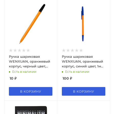
Ручка шариковая
Ручка шариковая
WENXUAN, оранжевый
WENXUAN, оранжевый
корпус, черный цвет,
корпус, синий цвет, 1мм.,
1мм., W-51;ЧЕРНЫЙ
W-51;СИНИЙ
Есть в наличии
Есть в наличии
10
₽
100
₽
В КОРЗИНУ
В КОРЗИНУ