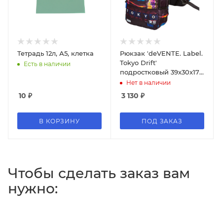
Тетрадь 12л, А5, клетка
Рюкзак 'deVENTE. Label.
Tokyo Drift'
Есть в наличии
подростковый 39x30x17
см (19 л) вес 750 г,
Нет в наличии
7032584
10
₽
3 130
₽
В КОРЗИНУ
ПОД ЗАКАЗ
Чтобы сделать заказ вам
нужно: