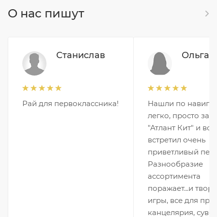
О нас пишут
Станислав
Ольга М
Рай для первоклассника!
Нашли по навига
легко, просто заб
"Атлант Кит" и всё
встретил очень
приветливый перс
Разнообразие
ассортимента
поражает...и творч
игры, все для пра
канцелярия, сувени