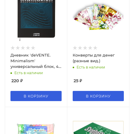
Дневник 'deVENTE.
Конверты для денег
Minimalism'
(разные вид.)
универсальный блок, 48
Есть в наличии
листов, белая бумага 80
Есть в наличии
г;м², 2020592
220
₽
25
₽
В КОРЗИНУ
В КОРЗИНУ