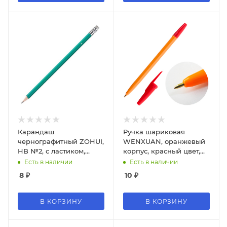
Карандаш
Ручка шариковая
чернографитный ZOHUI,
WENXUAN, оранжевый
HB №2, с ластиком,
корпус, красный цвет,
655;ЛАСТИК
1мм., W-51;КРАСНЫЙ
Есть в наличии
Есть в наличии
8
₽
10
₽
В КОРЗИНУ
В КОРЗИНУ