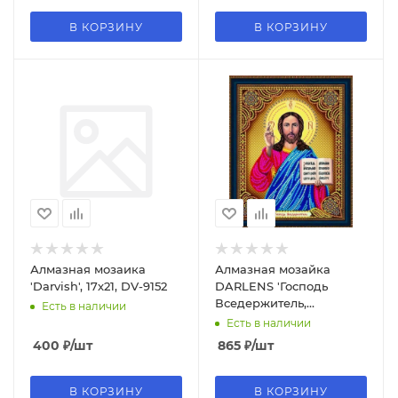
В КОРЗИНУ
В КОРЗИНУ
Алмазная мозаика
Алмазная мозайка
'Darvish', 17х21, DV-9152
DARLENS 'Господь
Вседержитель,
Есть в наличии
Казанская Богородица,
Есть в наличии
Сергий Радонежский'
400
₽
/шт
865
₽
/шт
400х500 мм
В КОРЗИНУ
В КОРЗИНУ