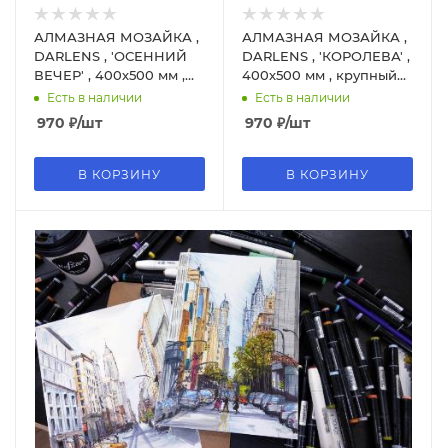
АЛМАЗНАЯ МОЗАЙКА ,
АЛМАЗНАЯ МОЗАЙКА ,
DARLENS , 'ОСЕННИЙ
DARLENS , 'КОРОЛЕВА' ,
ВЕЧЕР' , 400х500 мм ,
400х500 мм , крупный
крупный камень ,15 цв,
камень , 15 цв,
Есть в наличии
Есть в наличии
YHDGJ74412
YHDGJ70308
970
₽
/шт
970
₽
/шт
В КОРЗИНУ
В КОРЗИНУ