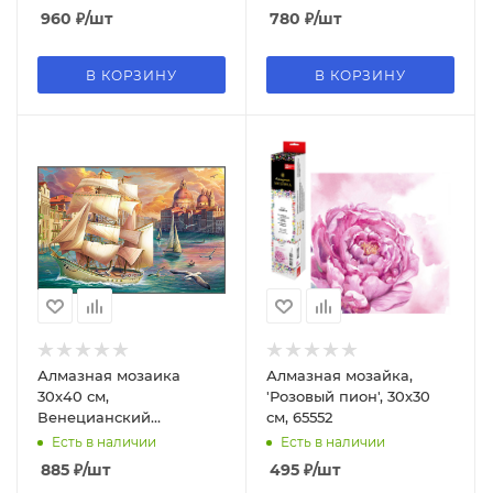
DRL02512-LP003
DRL02515-LL040
960
₽
/шт
780
₽
/шт
В КОРЗИНУ
В КОРЗИНУ
Алмазная мозаика
Алмазная мозайка,
30х40 см,
'Розовый пион', 30х30
Венецианский
см, 65552
парусник, 30 цв,
Есть в наличии
Есть в наличии
НД-0385
885
₽
/шт
495
₽
/шт