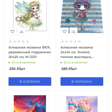
Алмазная мозаика ФЕЯ,
Алмазная мозаика
деревянный подрамник
24х24 см, 'Анимэ',
20х20 см, M-12211
полная выкладка,
дизайн ассорти,
Есть в наличии
Есть в наличии
1060;1069
250
₽
/шт
285
₽
/шт
В КОРЗИНУ
В КОРЗИНУ