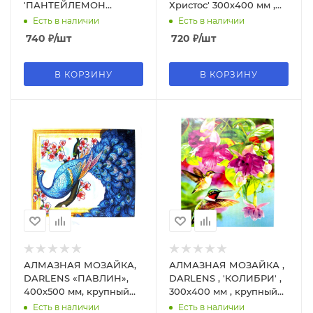
'ПАНТЕЙЛЕМОН
Христос' 300х400 мм ,
ИСЦЕЛИТЕЛЬ' , 270х330
крупный камень , 15
Есть в наличии
Есть в наличии
мм, 11 цв, AS73473
цветов, DL-DRL02515
740
₽
/шт
720
₽
/шт
В КОРЗИНУ
В КОРЗИНУ
АЛМАЗНАЯ МОЗАЙКА,
АЛМАЗНАЯ МОЗАЙКА ,
DARLENS «ПАВЛИН»,
DARLENS , 'КОЛИБРИ' ,
400х500 мм, крупный
300х400 мм , крупный
камень, 14 цв, DL-
камень, 8 цв, DL-
Есть в наличии
Есть в наличии