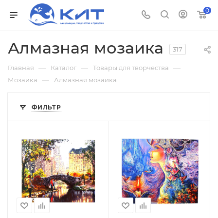
0
Алмазная мозаика
317
—
—
—
Главная
Каталог
Товары для творчества
—
Мозаика
Алмазная мозаика
ФИЛЬТР