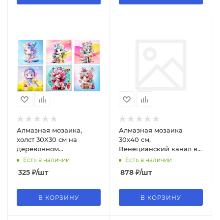
Алмазная мозаика,
Алмазная мозаика
холст 30X30 см на
30х40 см,
деревянном
Венецианский канал в
подрамнике, частичная
ясную погод, AS34002
Есть в наличии
Есть в наличии
выкладка, 6 дизайнов,
325
₽
/шт
878
₽
/шт
M-12099
В КОРЗИНУ
В КОРЗИНУ