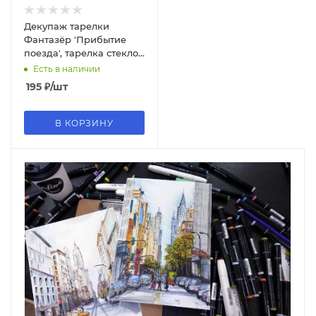
Декупаж тарелки
Фантазёр 'Прибытие
поезда', тарелка стекло,
картон. уп., 560016
Есть в наличии
195
₽
/шт
В КОРЗИНУ