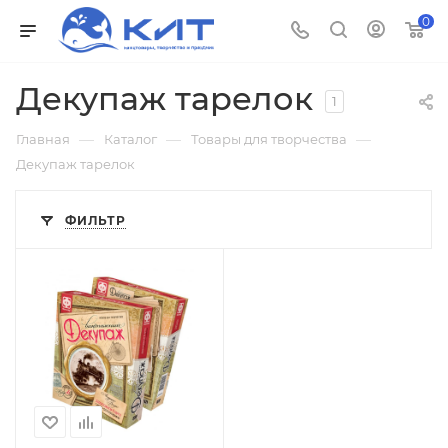
0
Декупаж тарелок
1
—
—
—
Главная
Каталог
Товары для творчества
Декупаж тарелок
ФИЛЬТР