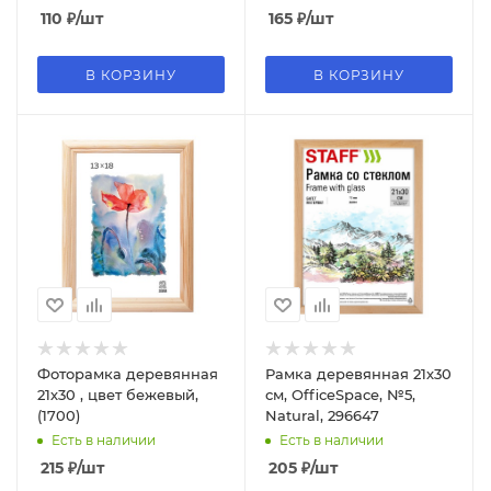
КР-000083;АКРИЛ
17мм, КР-000072
110
₽
/шт
165
₽
/шт
В КОРЗИНУ
В КОРЗИНУ
Фоторамка деревянная
Рамка деревянная 21х30
21х30 , цвет бежевый,
см, OfficeSpace, №5,
(1700)
Natural, 296647
Есть в наличии
Есть в наличии
215
₽
/шт
205
₽
/шт