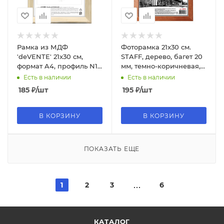
Рамка из МДФ
Фоторамка 21x30 см.
'deVENTE' 21x30 см,
STAFF, дерево, багет 20
формат A4, профиль N1,
мм, темно-коричневая,
стекло, 9027014
стекло, 390716
Есть в наличии
Есть в наличии
185
₽
/шт
195
₽
/шт
В КОРЗИНУ
В КОРЗИНУ
ПОКАЗАТЬ ЕЩЕ
1
2
3
6
КАТАЛОГ