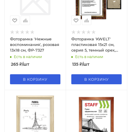
Фоторамка 'Нежные
Фоторамка 'KWELT'
воспоминания', розовая
пластиковая 15х21 см,
13х18 см, ФР-7327
серия 5, темный орех,
стекло, ширина багета
Есть в наличии
Есть в наличии
14 мм, 15,21,582
265
₽
/шт
135
₽
/шт
В КОРЗИНУ
В КОРЗИНУ