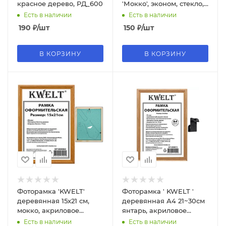
красное дерево, РД_600
'Мокко', эконом, стекло,
231568
Есть в наличии
Есть в наличии
190
₽
/шт
150
₽
/шт
В КОРЗИНУ
В КОРЗИНУ
Фоторамка 'KWELT'
Фоторамка ' KWELT '
деревянная 15х21 см,
деревянная А4 21~30см
мокко, акриловое
янтарь, акриловое
стекло, сосновый багет,
стекло, ширина багета -
Есть в наличии
Есть в наличии