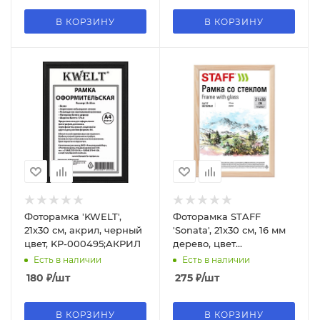
В КОРЗИНУ
В КОРЗИНУ
Фоторамка 'KWELT',
Фоторамка STAFF
21х30 см, акрил, черный
'Sonata', 21х30 см, 16 мм
цвет, KP-000495;АКРИЛ
дерево, цвет
натуральный, 391358
Есть в наличии
Есть в наличии
180
₽
/шт
275
₽
/шт
В КОРЗИНУ
В КОРЗИНУ