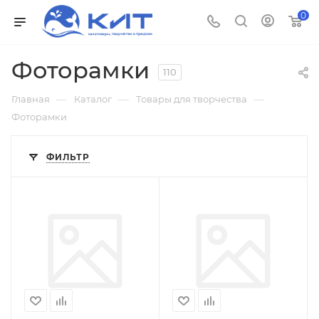
0
Фоторамки
110
—
—
—
Главная
Каталог
Товары для творчества
Фоторамки
ФИЛЬТР