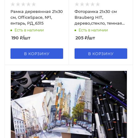
Рамка деревянная 21х30
Фоторамка 21х30 см
см, OfficeSpace, №1,
Brauberg HIT,
янтарь, РД_6315
дерево,стекло, темная
вишня, 390257
Есть в наличии
Есть в наличии
190
₽
/шт
205
₽
/шт
В КОРЗИНУ
В КОРЗИНУ