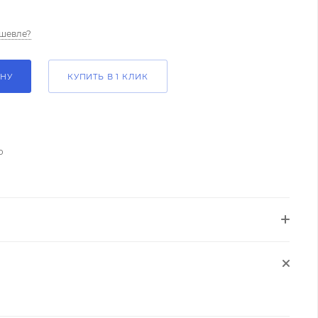
шевле?
ИНУ
КУПИТЬ В 1 КЛИК
о