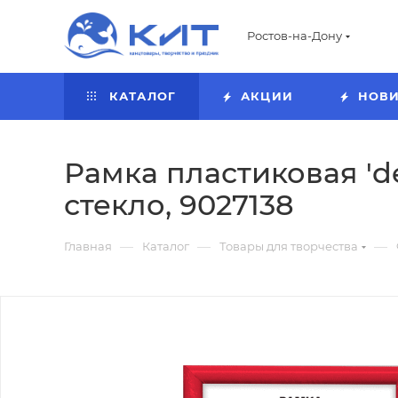
Ростов-на-Дону
КАТАЛОГ
АКЦИИ
НОВ
Рамка пластиковая 'd
стекло, 9027138
—
—
—
Главная
Каталог
Товары для творчества