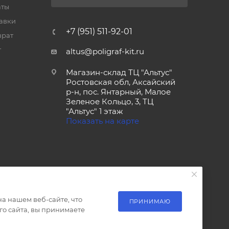
аты
тавки
+7 (951) 511-92-01
врат
т
altus@poligraf-kit.ru
Магазин-склад ТЦ "Альтус"
Ростовская обл, Аксайский
р-н, пос. Янтарный, Малое
Зеленое Кольцо, 3, ТЦ
"Альтус" 1 этаж
Показать на карте
а нашем веб-сайте, что
ПРИНИМАЮ
о сайта, вы принимаете