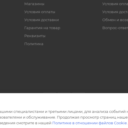
Магазины
Условия опл
Условия оплаты
Условия дос
Условия доставки
Обмен и воз
Гарантия на товар
Вопрос-отве
Реквизиты
Политика
ашими специалистами и третьими лицами, для анализа событий н
ьзователями и обслуживание. Продолжая просмотр страниц нашег
сведения смотрите в нашей
Политике в отношении файлов Cookie
.