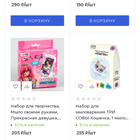
290
₽
/шт
150
₽
/шт
В КОРЗИНУ
В КОРЗИНУ
Набор для творчества,
Набор для
Мыло своими руками,
мыловарения ТРИ
Прекрасная девушка,
СОВЫ Кошечка, 1 мыло с
9637684
картинкой, картонная
Есть в наличии
Есть в наличии
коробка, 706
205
₽
/шт
255
₽
/шт