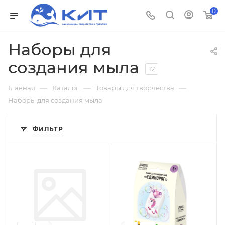
0
Наборы для
создания мыла
12
—
—
—
Главная
Каталог
Товары для творчества
Наборы для создания мыла
ФИЛЬТР