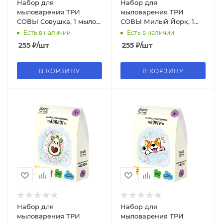
Набор для
Набор для
мыловарения ТРИ
мыловарения ТРИ
СОВЫ Совушка, 1 мыло с
СОВЫ Милый Йорк, 1
картинкой, картонная
мыло с картинкой,
Есть в наличии
Есть в наличии
коробка, 786
картонная коробка, 704
255
₽
/шт
255
₽
/шт
В КОРЗИНУ
В КОРЗИНУ
Набор для
Набор для
мыловарения ТРИ
мыловарения ТРИ