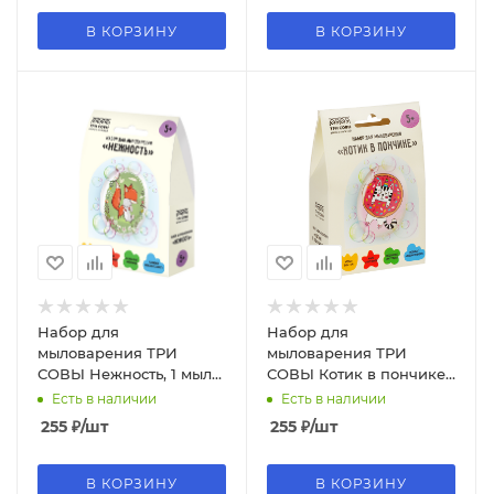
В КОРЗИНУ
В КОРЗИНУ
Набор для
Набор для
мыловарения ТРИ
мыловарения ТРИ
СОВЫ Нежность, 1 мыло
СОВЫ Котик в пончике,
с картинкой, картонная
1 мыло с картинкой,
Есть в наличии
Есть в наличии
коробка, 705
картонная коробка, 789
255
₽
/шт
255
₽
/шт
В КОРЗИНУ
В КОРЗИНУ