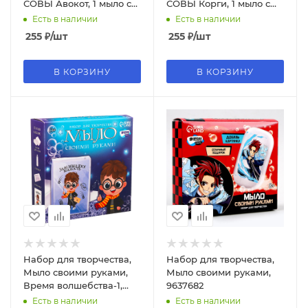
СОВЫ Авокот, 1 мыло с
СОВЫ Корги, 1 мыло с
картинкой, картонная
картинкой, картонная
Есть в наличии
Есть в наличии
коробка, 703
коробка, 702
255
₽
/шт
255
₽
/шт
В КОРЗИНУ
В КОРЗИНУ
Набор для творчества,
Набор для творчества,
Мыло своими руками,
Мыло своими руками,
Время волшебства-1,
9637682
7428578
Есть в наличии
Есть в наличии