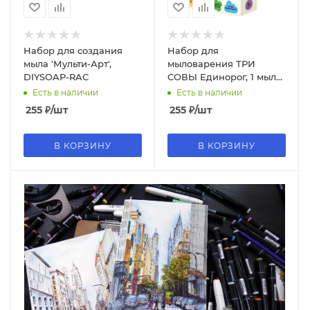
Набор для создания
Набор для
мыла 'Мульти-Арт',
мыловарения ТРИ
DIYSOAP-RAC
СОВЫ Единорог, 1 мыло
с картинкой, картонная
Есть в наличии
Есть в наличии
коробка, 701
255
₽
/шт
255
₽
/шт
В КОРЗИНУ
В КОРЗИНУ