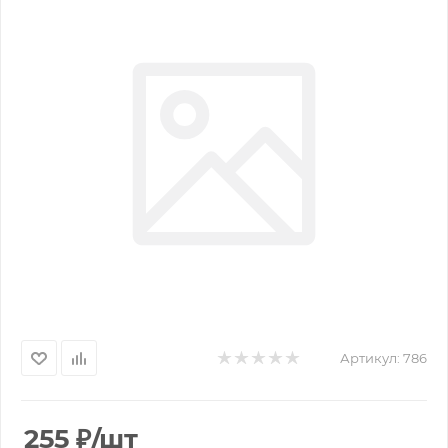
Артикул:
786
255
₽
/шт