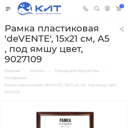
0
Рамка пластиковая
'deVENTE', 15х21 см, А5
, под ямшу цвет,
9027109
—
—
—
Главная
Каталог
Товары для творчества
—
Фоторамки
Рамка пластиковая 'deVENTE', 15х21 см, А5 , под ямшу цвет,
9027109