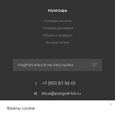
ПОМОЩЬ
Условия оплаты
Условия доставки
Обмен и возврат
Вопрос-ответ
ПОДПИСАТЬСЯ НА РАССЫЛКУ
+7 (951) 511-92-01
altus@poligraf-kit.ru
Магазин-склад ТЦ "Альтус"
Файлы cookie
Ростовская обл, Аксайский р-н,
пос. Янтарный, Малое Зеленое