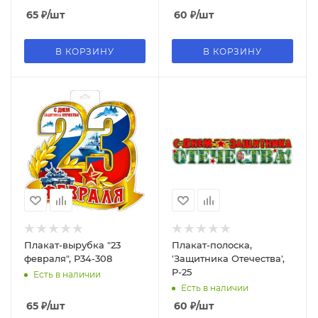
65
₽
/шт
60
₽
/шт
В КОРЗИНУ
В КОРЗИНУ
Плакат-вырубка "23
Плакат-полоска,
февраля", Р34-308
'Защитника Отечества',
P-25
Есть в наличии
Есть в наличии
65
₽
/шт
60
₽
/шт