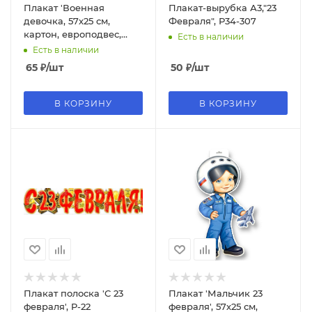
Плакат 'Военная
Плакат-вырубка А3,"23
девочка, 57х25 см,
Февраля", Р34-307
картон, европодвес,
Есть в наличии
P34-408
Есть в наличии
65
₽
/шт
50
₽
/шт
В КОРЗИНУ
В КОРЗИНУ
Плакат полоска 'С 23
Плакат 'Мальчик 23
февраля', P-22
февраля', 57х25 см,