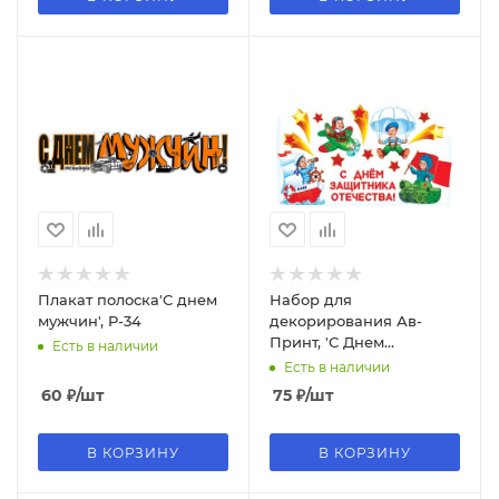
Плакат полоска'С днем
Набор для
мужчин', P-34
декорирования Ав-
Принт, 'С Днем
Есть в наличии
защитника отечества',
Есть в наличии
2ГВ-024,023
60
₽
/шт
75
₽
/шт
В КОРЗИНУ
В КОРЗИНУ