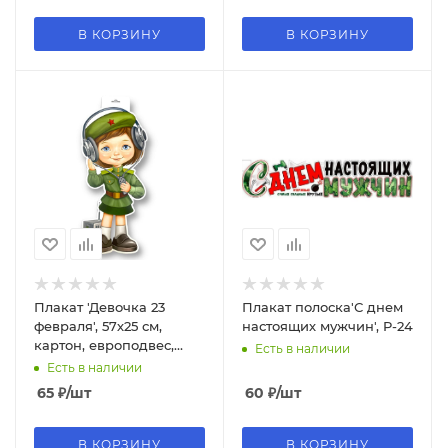
В КОРЗИНУ
В КОРЗИНУ
Плакат 'Девочка 23
Плакат полоска'С днем
февраля', 57х25 см,
настоящих мужчин', P-24
картон, европодвес,
Есть в наличии
P34-409
Есть в наличии
65
₽
/шт
60
₽
/шт
В КОРЗИНУ
В КОРЗИНУ