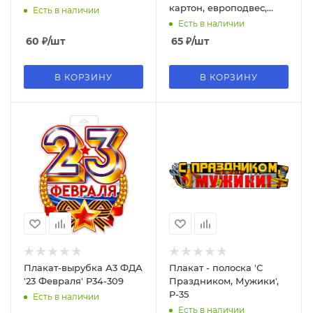
картон, европодвес,
Есть в наличии
P34-410
Есть в наличии
60
₽
/шт
65
₽
/шт
В КОРЗИНУ
В КОРЗИНУ
Плакат-вырубка А3 ФДА
Плакат - полоска 'С
'23 Февраля' Р34-309
Праздником, Мужики',
Р-35
Есть в наличии
Есть в наличии