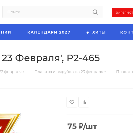
ЗАРЕГИС
ИНКИ
КАЛЕНДАРИ 2027
ХИТЫ
КОН
 23 Февраля', Р2-465
—
—
23 февраля
Плакаты и вырубка на 23 февраля
Плакат-в
75
₽
/шт