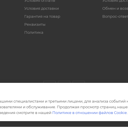
Условия оплаты
Условия дос
Условия доставки
Обмен и воз
Гарантия на товар
Вопрос-отве
Реквизиты
Политика
ашими специалистами и третьими лицами, для анализа событий н
ьзователями и обслуживание. Продолжая просмотр страниц нашег
сведения смотрите в нашей
Политике в отношении файлов Cookie
.