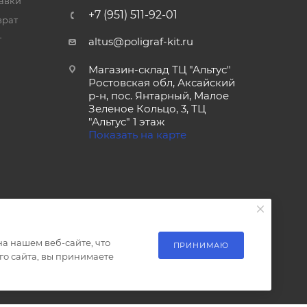
тавки
+7 (951) 511-92-01
врат
т
altus@poligraf-kit.ru
Магазин-склад ТЦ "Альтус"
Ростовская обл, Аксайский
р-н, пос. Янтарный, Малое
Зеленое Кольцо, 3, ТЦ
"Альтус" 1 этаж
Показать на карте
а нашем веб-сайте, что
ПРИНИМАЮ
о сайта, вы принимаете