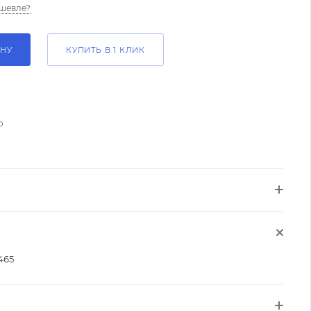
шевле?
ИНУ
КУПИТЬ В 1 КЛИК
о
465