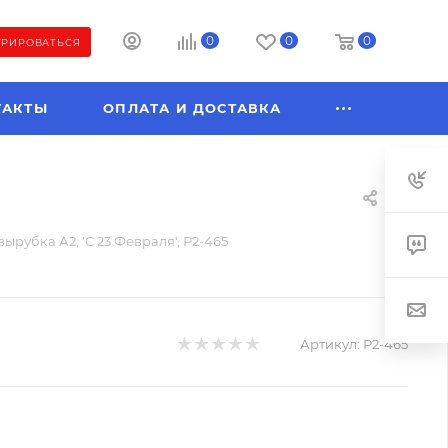
0
0
0
ТРИРОВАТЬСЯ
ТАКТЫ
ОПЛАТА И ДОСТАВКА
ырубка А2, 'С 23 Февраля', Р2-465
Артикул:
Р2-465