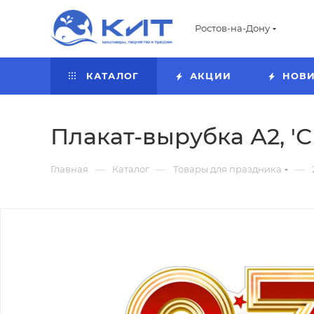
Ростов-на-Дону
КАТАЛОГ
АКЦИИ
НОВ
Плакат-вырубка А2, 'С
—
—
—
Главная
Каталог
Товары для праздника