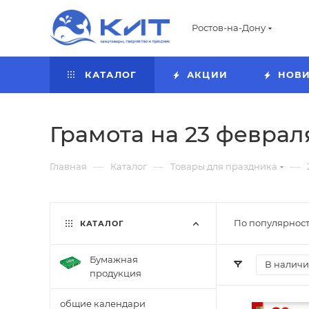
Ростов-на-Дону
КАТАЛОГ
АКЦИИ
НОВ
Грамота на 23 феврал
—
—
—
Главная
Каталог
Товары для праздника
По популярност
КАТАЛОГ
Бумажная
В налич
продукция
общие календари