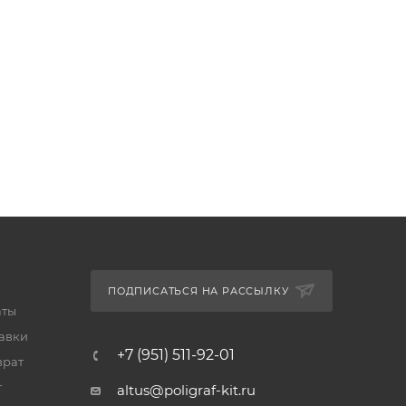
ПОДПИСАТЬСЯ НА РАССЫЛКУ
аты
тавки
+7 (951) 511-92-01
врат
т
altus@poligraf-kit.ru