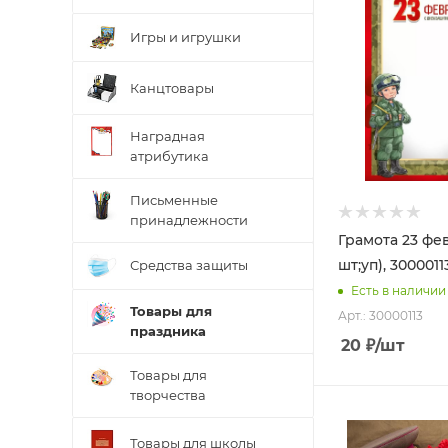
Игры и игрушки
Канцтовары
Наградная
атрибутика
Письменные
принадлежности
Грамота 23 фев
шт;уп), 3000011
Средства защиты
Есть в наличии
Товары для
Арт.: 30000113
праздника
20
₽
/шт
Товары для
творчества
Товары для школы