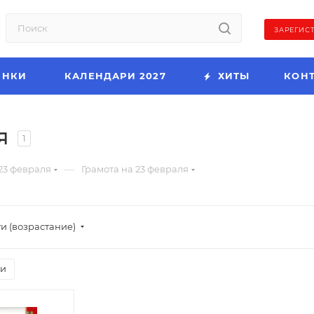
ЗАРЕГИС
ИНКИ
КАЛЕНДАРИ 2027
ХИТЫ
КОН
я
1
—
23 февраля
Грамота на 23 февраля
и (возрастание)
ии