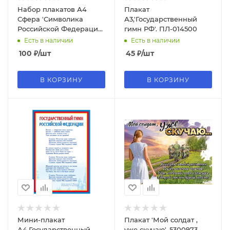
Набор плакатов А4
Плакат
Сфера 'Символика
А3,'Государственный
Российской Федерации'
гимн РФ'. ПЛ-014500
(герб, гимн, флаг,
Есть в наличии
Есть в наличии
президент),7153
100
₽
/шт
45
₽
/шт
В КОРЗИНУ
В КОРЗИНУ
Мини-плакат
Плакат 'Мой солдат ,
А4.Государственный
уже скучаю', 5300973