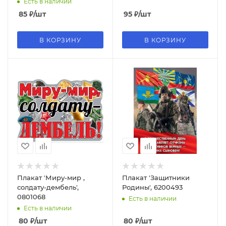
Есть в наличии
85
₽
/шт
95
₽
/шт
В КОРЗИНУ
В КОРЗИНУ
Плакат 'Миру-мир ,
Плакат 'Защитники
солдату-дембель',
Родины', 6200493
0801068
Есть в наличии
Есть в наличии
80
₽
/шт
80
₽
/шт