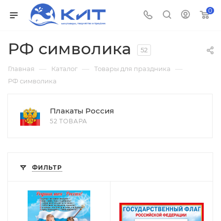
0
РФ символика
52
—
—
—
Главная
Каталог
Товары для праздника
РФ символика
Плакаты Россия
52 ТОВАРА
ФИЛЬТР