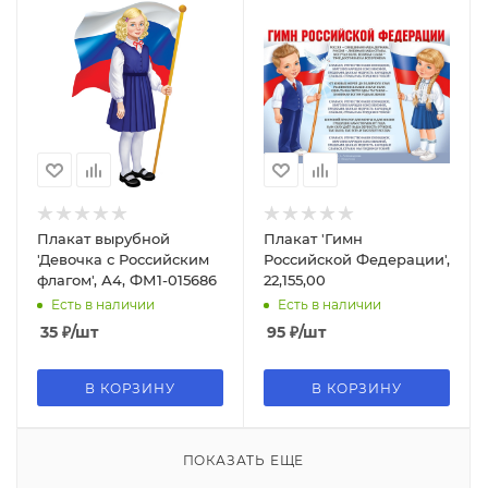
Плакат вырубной
Плакат 'Гимн
'Девочка с Российским
Российской Федерации',
флагом', А4, ФМ1-015686
22,155,00
Есть в наличии
Есть в наличии
35
₽
/шт
95
₽
/шт
В КОРЗИНУ
В КОРЗИНУ
ПОКАЗАТЬ ЕЩЕ