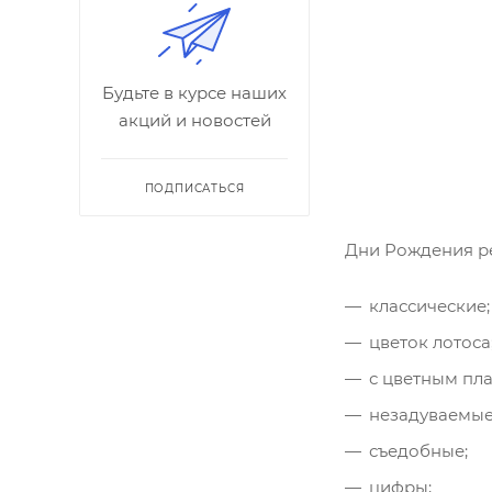
Будьте в курсе наших
акций и новостей
ПОДПИСАТЬСЯ
Дни Рождения ре
классические;
цветок лотоса
с цветным пл
незадуваемые
съедобные;
цифры;