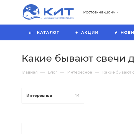
Ростов-на-Дону
КАТАЛОГ
АКЦИИ
НОВ
Какие бывают свечи д
—
—
—
Главная
Блог
Интересное
Какие бывают с
Интересное
14