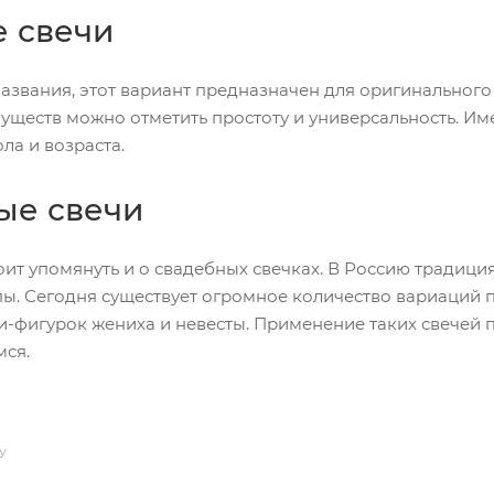
 свечи
названия, этот вариант предназначен для оригинальног
уществ можно отметить простоту и универсальность. И
ла и возраста.
ые свечи
оит упомянуть и о свадебных свечках. В Россию традици
ы. Сегодня существует огромное количество вариаций 
и-фигурок жениха и невесты. Применение таких свечей 
ся.
У