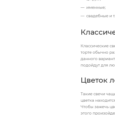
именные;
свадебные и т.
Классич
Классические св
торте обычно ра
данного вариант
подойдут для лю
Цветок л
Такие свечи чаще
цветка находитс
Чтобы зажечь цв
этого произойдет