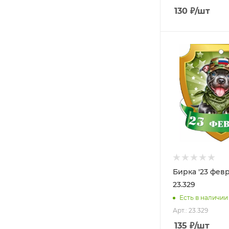
130
₽
/шт
Бирка '23 феврал
23.329
Есть в наличии
Арт.: 23.329
135
₽
/шт