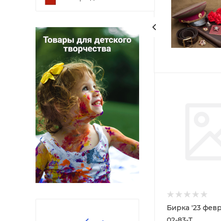
Бирка '23 феврал
02-83-T