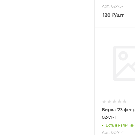
Арт.: 02-75-T
120
₽
/шт
Бирка '23 феврал
02-71-T
Есть в наличии
Арт.: 02-71-T