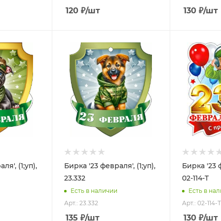
120
₽
/шт
130
₽
/шт
я', (1;уп),
Бирка '23 февраля', (1;уп),
Бирка '23 ф
23.332
02-114-T
Есть в наличии
Есть в на
Арт.: 23.332
Арт.: 02-114-T
135
₽
/шт
130
₽
/шт