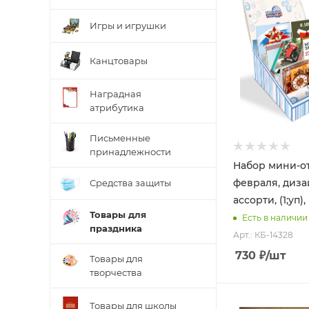
Игры и игрушки
Канцтовары
Наградная
атрибутика
Письменные
принадлежности
Набор мини-от
февраля, диз
Средства защиты
ассорти, (1;уп)
Товары для
Есть в наличии
праздника
Арт.: КБ-14328
730
₽
/шт
Товары для
творчества
Товары для школы