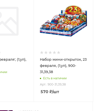
евраля', (1;уп),
Набор мини-открыток, 23
февраля, (1;уп), 900-
31,39,38
личии
Есть в наличии
Арт.: 900-31,39,38
570
₽
/шт