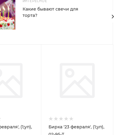
ИНТЕРЕСНОЕ
Какие бывают свечи для
торта?
евраля', (1;уп),
Бирка '23 февраля', (1;уп),
02-95-T