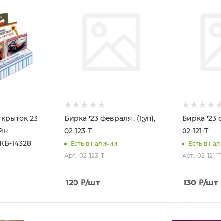
крыток 23
Бирка '23 февраля', (1;уп),
Бирка '23 ф
айн
02-123-T
02-121-T
, КБ-14328
Есть в наличии
Есть в на
Арт.: 02-123-T
Арт.: 02-121-T
120
₽
/шт
130
₽
/шт