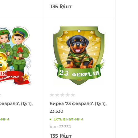
135
₽
/шт
евраля', (1;уп),
Бирка '23 февраля', (1;уп),
23.330
личии
Есть в наличии
Арт.: 23.330
135
₽
/шт