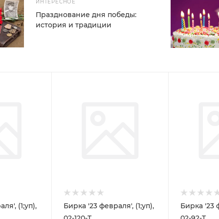
ИНТЕРЕСНОЕ
Празднование дня победы:
история и традиции
я', (1;уп),
Бирка '23 февраля', (1;уп),
Бирка '23 ф
02-120-T
02-92-T