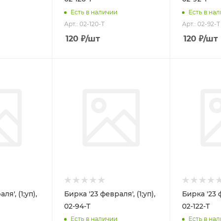
Есть в наличии
Есть в на
Арт.: 02-120-T
Арт.: 02-92-T
120
₽
/шт
120
₽
/шт
я', (1;уп),
Бирка '23 февраля', (1;уп),
Бирка '23 ф
02-94-T
02-122-T
Есть в наличии
Есть в на