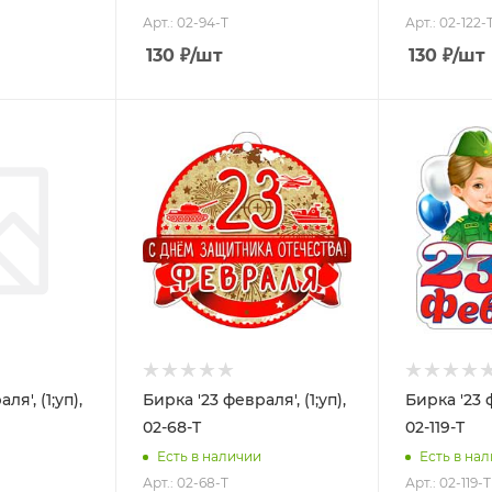
Арт.: 02-94-T
Арт.: 02-122-
130
₽
/шт
130
₽
/шт
я', (1;уп),
Бирка '23 февраля', (1;уп),
Бирка '23 ф
02-68-T
02-119-T
Есть в наличии
Есть в на
Арт.: 02-68-T
Арт.: 02-119-T