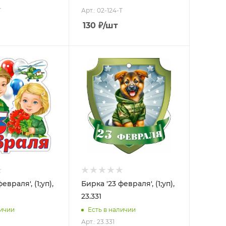
T
Арт.: 02-124-T
130
₽
/шт
евраля', (1;уп),
Бирка '23 февраля', (1;уп),
23.331
личии
Есть в наличии
Арт.: 23.331