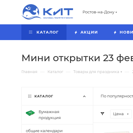
Ростов-на-Дону
КАТАЛОГ
АКЦИИ
НОВ
Мини открытки 23 фе
—
—
—
Главная
Каталог
Товары для праздника
По популярност
КАТАЛОГ
Бумажная
Цена
продукция
общие календари