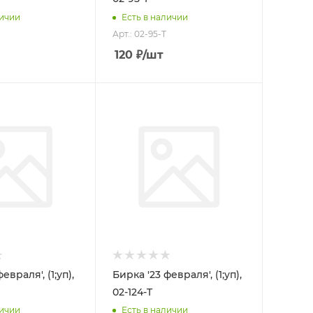
личии
Есть в наличии
Арт.: 02-95-T
120
₽
/шт
евраля', (1;уп),
Бирка '23 февраля', (1;уп),
02-124-T
личии
Есть в наличии