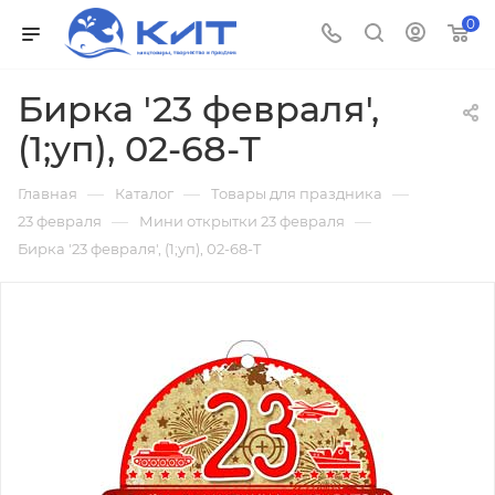
0
Бирка '23 февраля',
(1;уп), 02-68-T
—
—
—
Главная
Каталог
Товары для праздника
—
—
23 февраля
Мини открытки 23 февраля
Бирка '23 февраля', (1;уп), 02-68-T