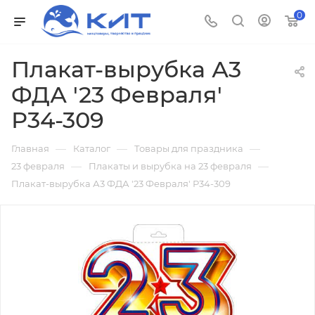
0
Плакат-вырубка А3
ФДА '23 Февраля'
Р34-309
—
—
—
Главная
Каталог
Товары для праздника
—
—
23 февраля
Плакаты и вырубка на 23 февраля
Плакат-вырубка А3 ФДА '23 Февраля' Р34-309