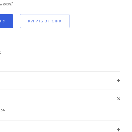
шевле?
ИНУ
КУПИТЬ В 1 КЛИК
о
034