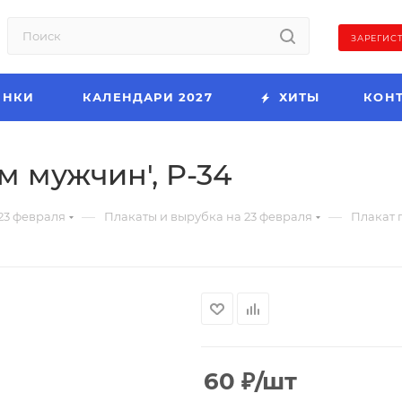
ЗАРЕГИС
ИНКИ
КАЛЕНДАРИ 2027
ХИТЫ
КОН
м мужчин', P-34
—
—
23 февраля
Плакаты и вырубка на 23 февраля
Плакат 
60
₽
/шт