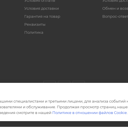
Условия оплаты
Условия дос
Условия доставки
Обмен и воз
Гарантия на товар
Вопрос-отве
Реквизиты
Политика
ашими специалистами и третьими лицами, для анализа событий н
ьзователями и обслуживание. Продолжая просмотр страниц нашег
сведения смотрите в нашей
Политике в отношении файлов Cookie
.