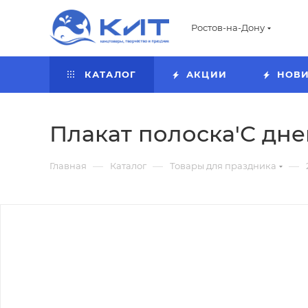
Ростов-на-Дону
КАТАЛОГ
АКЦИИ
НОВ
Плакат полоска'С дне
—
—
—
Главная
Каталог
Товары для праздника