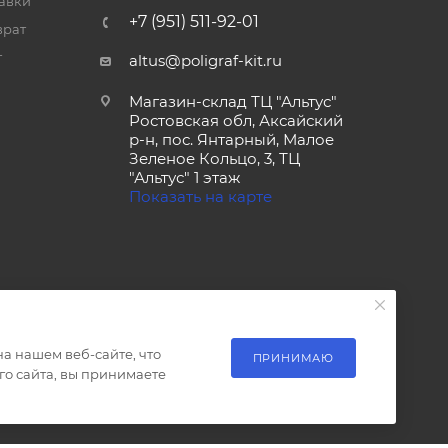
тавки
+7 (951) 511-92-01
врат
т
altus@poligraf-kit.ru
Магазин-склад ТЦ "Альтус"
Ростовская обл, Аксайский
р-н, пос. Янтарный, Малое
Зеленое Кольцо, 3, ТЦ
"Альтус" 1 этаж
Показать на карте
а нашем веб-сайте, что
ПРИНИМАЮ
о сайта, вы принимаете