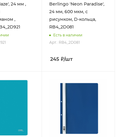
aze', 24 мм ,
Berlingo 'Neon Paradise',
с
24 мм, 600 мкм, с
маном ,
рисунком, D-кольца,
RB4_2D921
RB4_2D081
личии
Есть в наличии
921
Арт.: RB4_2D081
245
₽
/шт