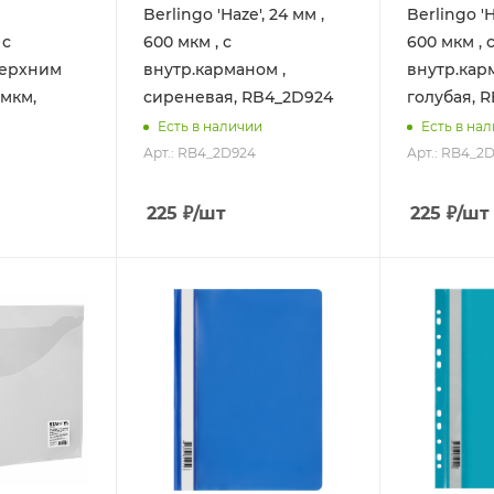
Berlingo 'Haze', 24 мм ,
Berlingo 'H
 с
600 мкм , с
600 мкм , 
верхним
внутр.карманом ,
внутр.кар
 мкм,
сиреневая, RB4_2D924
голубая, 
Есть в наличии
Есть в на
Арт.: RB4_2D924
Арт.: RB4_2D
225
₽
/шт
225
₽
/шт