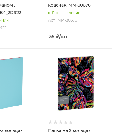
маном ,
красная, ММ-30676
RB4_2D922
Есть в наличии
Арт.: ММ-30676
личии
D922
35
₽
/шт
-х кольцах
Папка на 2 кольцах