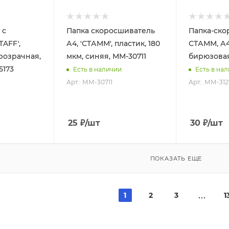
 с
Папка скоросшиватель
Папка-ско
TAFF',
А4, 'СТАММ', пластик, 180
СТАММ, А4,
розрачная,
мкм, синяя, ММ-30711
бирюзовая
5173
Есть в наличии
Есть в на
Арт.: ММ-30711
Арт.: ММ-312
25
₽
/шт
30
₽
/шт
ПОКАЗАТЬ ЕЩЕ
1
2
3
1