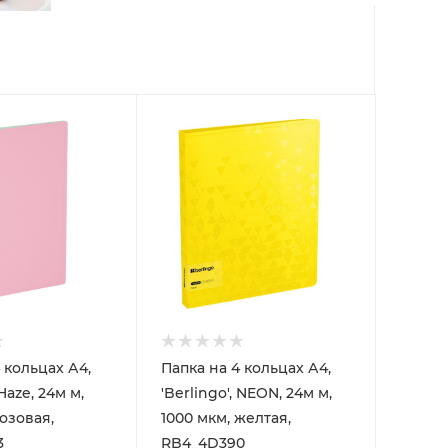
 кольцах А4,
Папка на 4 кольцах А4,
 Haze, 24м м,
'Berlingo', NEON, 24м м,
озовая,
1000 мкм, желтая,
3
RB4_4D390