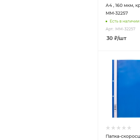
А4 , 160 мкм, к
ММ-32257
Есть в наличии
Арт.: ММ-32257
30
₽
/шт
Папка-скорос