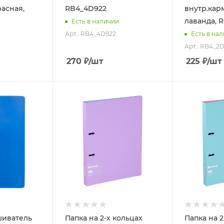
расная,
RB4_4D922
внутр.кар
лаванда, 
Есть в наличии
Арт.: RB4_4D922
Есть в на
Арт.: RB4_2
270
₽
/шт
225
₽
/шт
шиватель
Папка на 2-х кольцах
Папка на 2