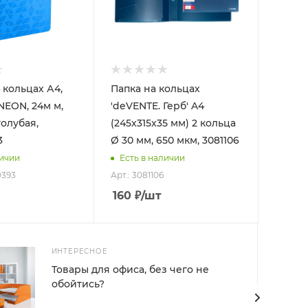
 кольцах А4,
Папка на кольцах
 NEON, 24м м,
'deVENTE. Герб' A4
голубая,
(245x315x35 мм) 2 кольца
3
Ø 30 мм, 650 мкм, 3081106
личии
Есть в наличии
D393
Арт.: 3081106
160
₽
/шт
ИНТЕРЕСНОЕ
Товары для офиса, без чего не
обойтись?