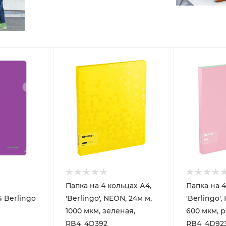
Папка на 4 кольцах А4,
Папка на 4
 Berlingo
'Berlingo', NEON, 24м м,
'Berlingo',
1000 мкм, зеленая,
600 мкм, р
RB4_4D392
RB4_4D92