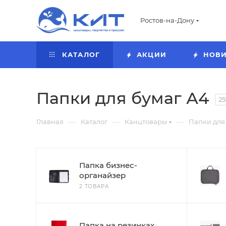
Ростов-на-Дону
КАТАЛОГ
АКЦИИ
НОВ
Папки для бумаг А4
25
—
—
—
Главная
Каталог
Канцтовары
Папки для
Папка бизнес-
органайзер
2 ТОВАРА
Папка на резинках