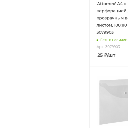
'Attomex' A4 с
перфорацией,
прозрачным 
листом, 100;110
3079903
Есть в наличии
Арт.: 3079903
25
₽
/шт