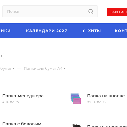
ЗАРЕГИС
ИНКИ
КАЛЕНДАРИ 2027
ХИТЫ
КОН
9
—
 бумаг
Папки для бумаг А4
Папка-менеджера
Папка на кнопке
3 ТОВАРА
94 ТОВАРА
Папка с боковым
Папка с отделен