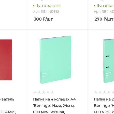
Есть в наличии
Есть в на
Арт.: RB4_4D392
Арт.: RB4_4
300
₽
/шт
270
₽
/шт
иватель
Папка на 4 кольцах А4,
Папка на 2
'Berlingo', Haze, 24м м,
Berlingo 'H
'СТАММ',
600 мкм, мятная,
600 мкм , 