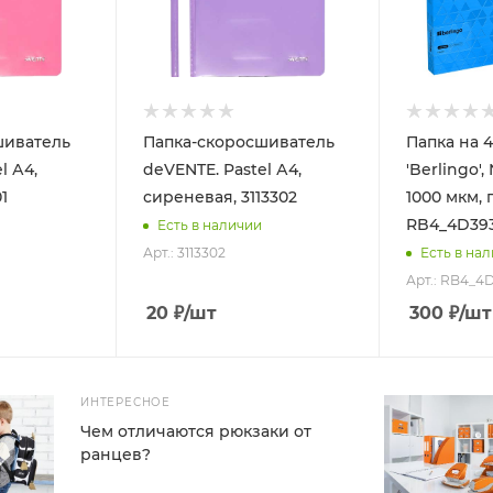
шиватель
Папка-скоросшиватель
Папка на 4
l А4,
deVENTE. Pastel А4,
'Berlingo',
1
сиреневая, 3113302
1000 мкм, 
RB4_4D39
Есть в наличии
Арт.: 3113302
Есть в на
Арт.: RB4_4
20
₽
/шт
300
₽
/шт
ИНТЕРЕСНОЕ
Чем отличаются рюкзаки от
ранцев?