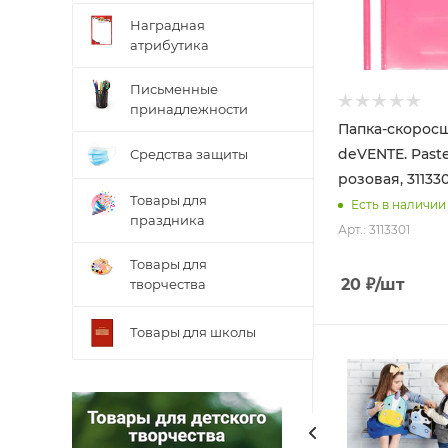
Наградная
атрибутика
Письменные
принадлежности
Папка-скорос
deVENTE. Paste
Средства защиты
розовая, 311330
Товары для
Есть в наличии
праздника
Арт.: 3113301
Товары для
20
₽
/шт
творчества
Товары для школы