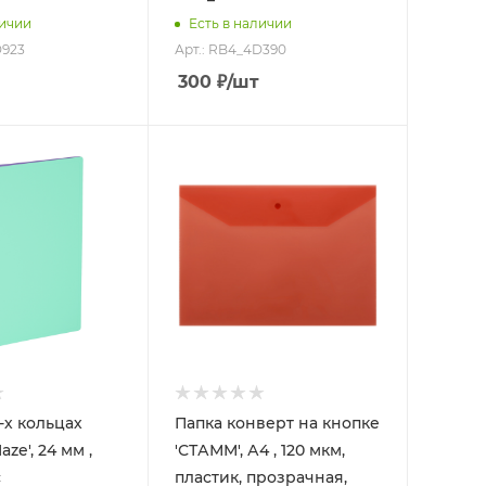
личии
Есть в наличии
D923
Арт.: RB4_4D390
300
₽
/шт
-х кольцах
Папка конверт на кнопке
aze', 24 мм ,
'СТАММ', А4 , 120 мкм,
с
пластик, прозрачная,