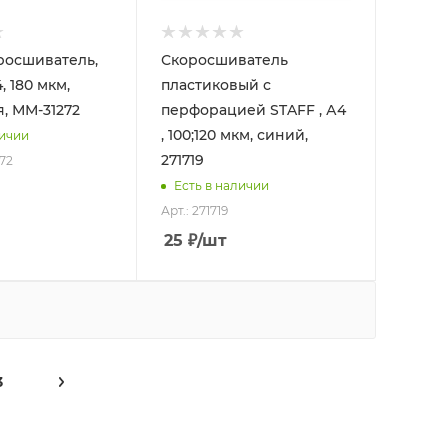
росшиватель,
Скоросшиватель
 180 мкм,
пластиковый с
, ММ-31272
перфорацией STAFF , А4
, 100;120 мкм, синий,
личии
271719
72
Есть в наличии
Арт.: 271719
25
₽
/шт
3