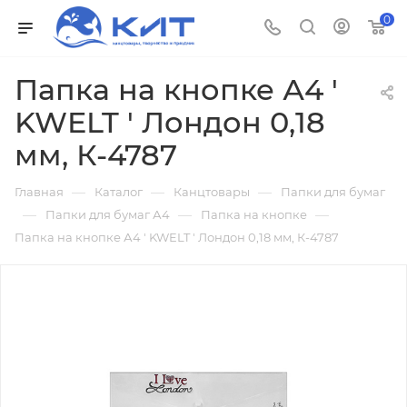
0
Папка на кнопке А4 '
KWELT ' Лондон 0,18
мм, К-4787
—
—
—
Главная
Каталог
Канцтовары
Папки для бумаг
—
—
—
Папки для бумаг А4
Папка на кнопке
Папка на кнопке А4 ' KWELT ' Лондон 0,18 мм, К-4787