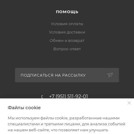
ПОМОЩЬ
Условия оплаты
Условия доставки
Обмен и возврат
Вопрос-ответ
ПОДПИСАТЬСЯ НА РАССЫЛКУ
+7 (951) 511-92-01
Файлы cookie
altus@poligraf-kit.ru
Мы используем файлы cookie, разработанные нашими
Магазин-склад ТЦ "Альтус"
специалистами и третьими лицами, для анализа событий
Ростовская обл, Аксайский р-н,
на нашем веб-сайте, что позволяет нам улучшать
пос. Янтарный, Малое Зеленое