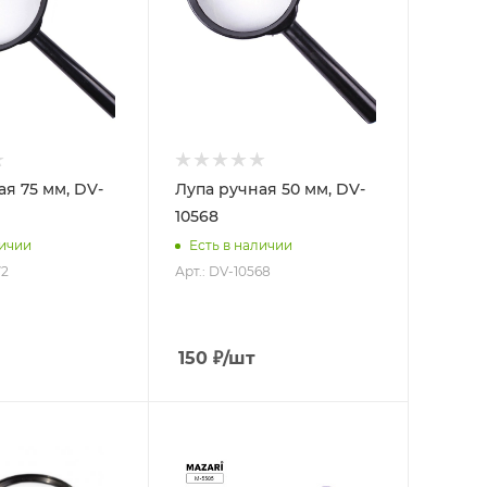
ая 75 мм, DV-
Лупа ручная 50 мм, DV-
10568
личии
Есть в наличии
72
Арт.: DV-10568
150
₽
/шт