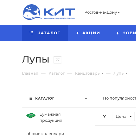
Ростов-на-Дону
КАТАЛОГ
АКЦИИ
НОВ
Лупы
27
—
—
—
Главная
Каталог
Канцтовары
Лупы
По популярност
КАТАЛОГ
Бумажная
Цена
продукция
общие календари