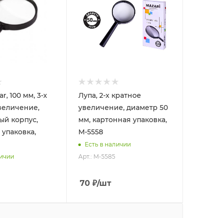
r, 100 мм, 3-х
Лупа, 2-х кратное
величение,
увеличение, диаметр 50
ый корпус,
мм, картонная упаковка,
 упаковка,
М-5558
Есть в наличии
Арт.: M-5585
личии
70
₽
/шт