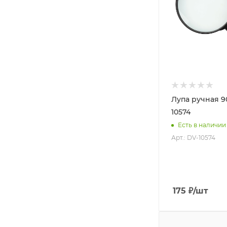
Лупа ручная 9
10574
Есть в наличии
Арт.: DV-10574
175
₽
/шт