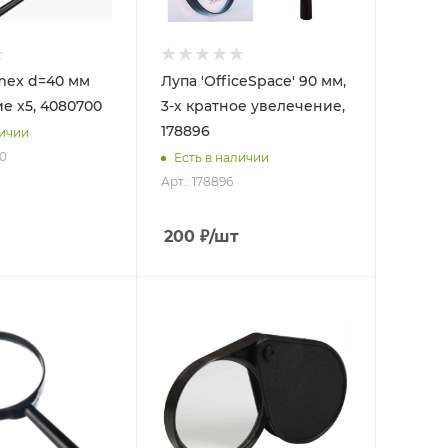
mex d=40 мм
Лупа 'OfficeSpace' 90 мм,
е x5, 4080700
3-х кратное увелечение,
178896
личии
00
Есть в наличии
Арт.: 178896
200
₽
/шт