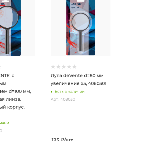
NTE' с
Лупа deVente d=80 мм
ным
увеличение x5, 4080301
ем d=100 мм,
Есть в наличии
ая линза,
Арт.: 4080301
ый корпус,
личии
00
125
₽
/шт