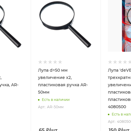
Лупа d=50 мм
Лупа 'deVE
,
увеличение x2,
трехкрат
учка, AR-
пластиковая ручка AR-
увеличени
50мм
пластиков
пластиков
Есть в наличии
4080500
Арт.: AR-50мм
Есть в на
Арт.: 40805
65
₽
/шт
150
₽
/шт