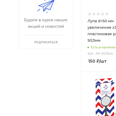
Будьте в курсе наших
Лупа d=50 мм
акций и новостей
увеличение x3
пластиковая р
50;3мм
ПОДПИСАТЬСЯ
Есть в наличии
Арт.: AR-50/3мм
150
₽
/шт