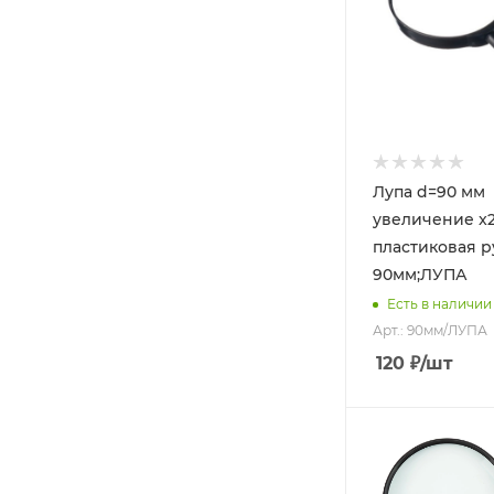
Лупа d=90 мм
увеличение x2
пластиковая р
90мм;ЛУПА
Есть в наличии
Арт.: 90мм/ЛУПА
120
₽
/шт