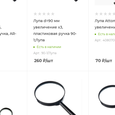
Лупа d=90 мм
Лупа Atto
,
увеличение x3,
увеличени
учка, AR-
пластиковая ручка 90-
Есть в на
1;Лупа
Арт.: 40807
Есть в наличии
Арт.: 90-1/Лупа
260
₽
/шт
70
₽
/шт