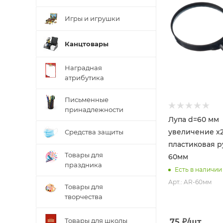
Игры и игрушки
Канцтовары
Наградная
атрибутика
Письменные
принадлежности
Лупа d=60 мм
увеличение x2
Средства защиты
пластиковая р
Товары для
60мм
праздника
Есть в наличии
Арт.: AR-60мм
Товары для
творчества
Товары для школы
75
₽
/шт