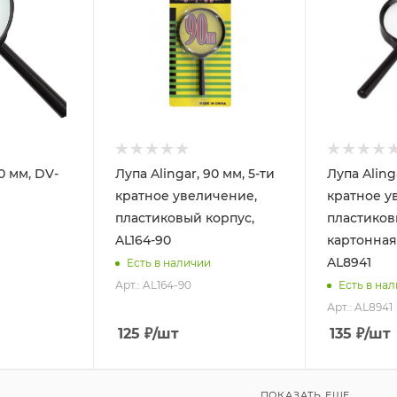
0 мм, DV-
Лупа Alingar, 90 мм, 5-ти
Лупа Alinga
кратное увеличение,
кратное у
пластиковый корпус,
пластиков
AL164-90
картонная
AL8941
Есть в наличии
Арт.: AL164-90
Есть в на
Арт.: AL8941
125
₽
/шт
135
₽
/шт
ПОКАЗАТЬ ЕЩЕ