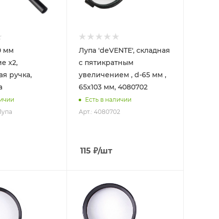
Лупа 'deVENTE', складная
е x2,
с пятикратным
ая ручка,
увеличением , d-65 мм ,
а
65х103 мм, 4080702
личии
Есть в наличии
Лупа
Арт.: 4080702
115
₽
/шт