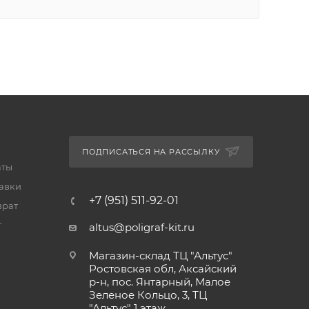
ПОДПИСАТЬСЯ НА РАССЫЛКУ
аты
тавки
+7 (951) 511-92-01
врат
т
altus@poligraf-kit.ru
Магазин-склад ТЦ "Альтус"
Ростовская обл, Аксайский
р-н, пос. Янтарный, Малое
Зеленое Кольцо, 3, ТЦ
"Альтус" 1 этаж