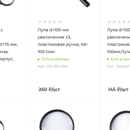
 с
Лупа d=100 мм
Лупа d=100 мм
увеличение x3,
увеличени
d=75 мм,
пластиковая ручка, AR-
пластиков
нза,
100-1;мм
100мм;Луп
орпус,
Есть в наличии
Есть в на
Арт.: AR-100-1/мм
Арт.: 100мм/
260
₽
/шт
145
₽
/шт