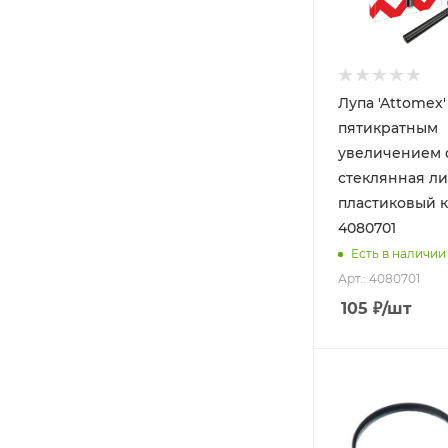
Лупа 'Attomex'
пятикратным
увеличением 
стеклянная ли
пластиковый к
4080701
Есть в наличии
Арт.: 4080701
105
₽
/шт