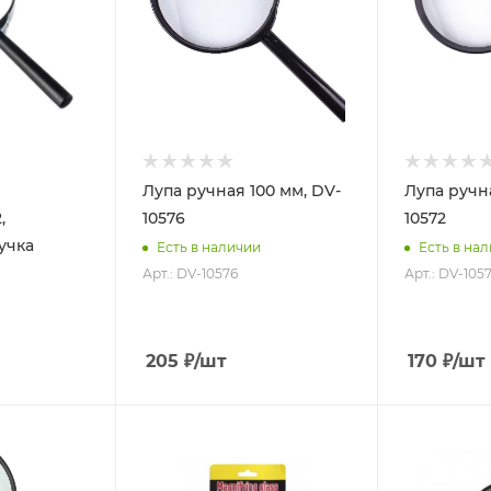
Лупа ручная 100 мм, DV-
Лупа ручн
,
10576
10572
учка
Есть в наличии
Есть в на
Арт.: DV-10576
Арт.: DV-105
205
₽
/шт
170
₽
/шт