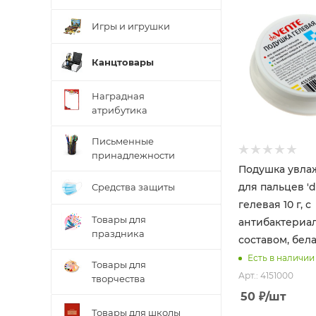
Игры и игрушки
Канцтовары
Наградная
атрибутика
Письменные
принадлежности
Подушка увл
для пальцев '
Средства защиты
гелевая 10 г, с
Товары для
антибактериа
праздника
составом, бела
Есть в наличии
Товары для
Арт.: 4151000
творчества
50
₽
/шт
Товары для школы