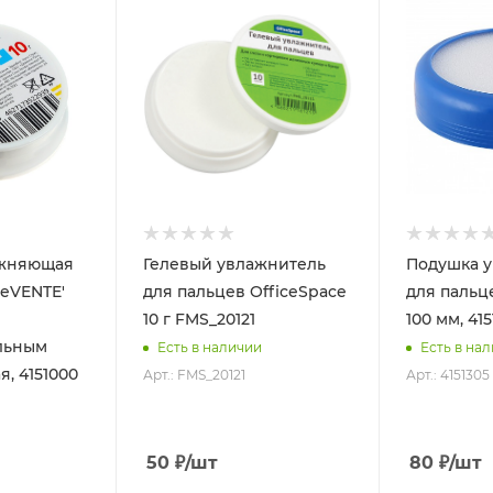
ажняющая
Гелевый увлажнитель
Подушка 
deVENTE'
для пальцев OfficeSpace
для пальце
10 г FMS_20121
100 мм, 41
льным
Есть в наличии
Есть в на
я, 4151000
Арт.: FMS_20121
Арт.: 4151305
50
₽
/шт
80
₽
/шт