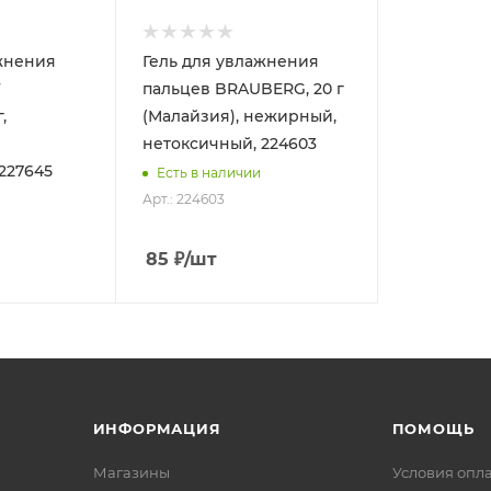
ажнения
Гель для увлажнения
F
пальцев BRAUBERG, 20 г
,
(Малайзия), нежирный,
нетоксичный, 224603
227645
Есть в наличии
Арт.: 224603
85
₽
/шт
ИНФОРМАЦИЯ
ПОМОЩЬ
Магазины
Условия опл