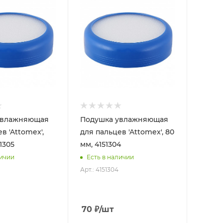
увлажняющая
Подушка увлажняющая
в 'Attomex',
для пальцев 'Attomex', 80
51305
мм, 4151304
личии
Есть в наличии
Арт.: 4151304
70
₽
/шт