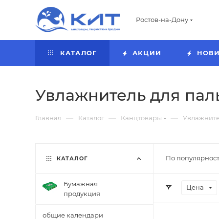
Ростов-на-Дону
КАТАЛОГ
АКЦИИ
НОВ
Увлажнитель для пал
—
—
—
Главная
Каталог
Канцтовары
Увлажните
По популярност
КАТАЛОГ
Бумажная
Цена
продукция
общие календари