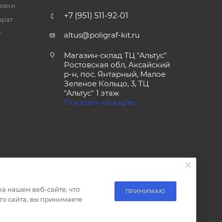
тавки
+7 (951) 511-92-01
врат
т
altus@poligraf-kit.ru
Магазин-склад ТЦ "Альтус"
Ростовская обл, Аксайский
р-н, пос. Янтарный, Малое
Зеленое Кольцо, 3, ТЦ
"Альтус" 1 этаж
Показать на карте
а нашем веб-сайте, что
ПРИНИМАЮ
о сайта, вы принимаете