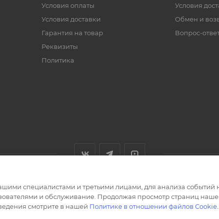
Условия оплаты
Условия дос
Условия доставки
Обмен и воз
Гарантия на товар
Вопрос-отве
Реквизиты
Политика
ашими специалистами и третьими лицами, для анализа событий н
ьзователями и обслуживание. Продолжая просмотр страниц нашег
сведения смотрите в нашей
Политике в отношении файлов Cookie
.