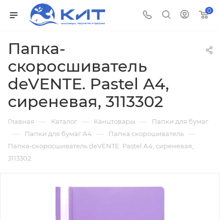
0
Папка-
скоросшиватель
deVENTE. Pastel А4,
сиреневая, 3113302
—
—
—
Главная
Каталог
Канцтовары
Папки для бумаг
—
—
—
Папки для бумаг А4
Папка скорошиватель
Папка-скоросшиватель deVENTE. Pastel А4, сиреневая,
3113302