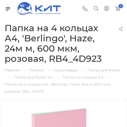
0
Папка на 4 кольцах
А4, 'Berlingo', Haze,
24м м, 600 мкм,
розовая, RB4_4D923
—
—
—
Главная
Каталог
Канцтовары
Папки для бумаг
—
—
—
Папки для бумаг А4
Папка на кольцах А4
Папка на 4 кольцах А4, 'Berlingo', Haze, 24м м, 600 мкм,
розовая, RB4_4D923