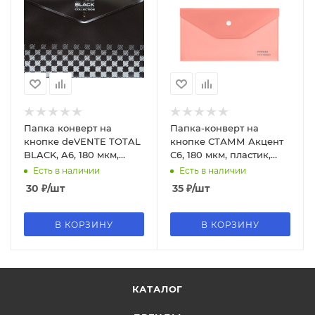
Папка конверт на
Папка-конверт на
кнопке deVENTE TOTAL
кнопке СТАММ Акцент
BLACK, A6, 180 мкм,
С6, 180 мкм, пластик,
непрозрачная черная,
непрозрачная,
Есть в наличии
Есть в наличии
3071335
коралловая, ММ-31945
30
₽
/шт
35
₽
/шт
В КОРЗИНУ
В КОРЗИНУ
КАТАЛОГ