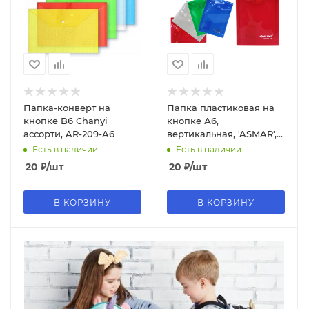
Папка-конверт на
Папка пластиковая на
кнопке B6 Chanyi
кнопке А6,
ассорти, AR-209-A6
вертикальная, 'ASMAR',
155х115 мм, ассорти
Есть в наличии
Есть в наличии
цвета, AR-403-A6
20
₽
/шт
20
₽
/шт
В КОРЗИНУ
В КОРЗИНУ