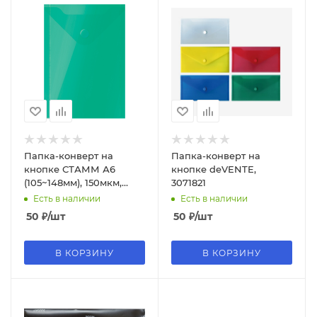
Папка-конверт на
Папка-конверт на
кнопке СТАММ А6
кнопке deVENTE,
(105~148мм), 150мкм,
3071821
пластик, прозрачная,
Есть в наличии
Есть в наличии
зеленая, ММ-31719
50
₽
/шт
50
₽
/шт
В КОРЗИНУ
В КОРЗИНУ