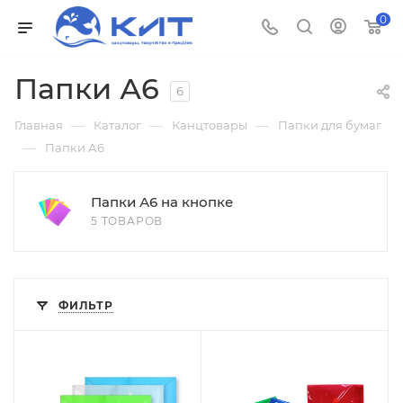
0
Папки А6
6
—
—
—
Главная
Каталог
Канцтовары
Папки для бумаг
—
Папки А6
Папки А6 на кнопке
5 ТОВАРОВ
ФИЛЬТР