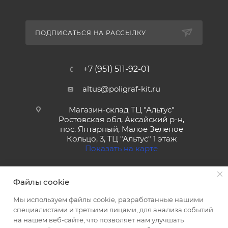
ПОДПИСАТЬСЯ НА РАССЫЛКУ
+7 (951) 511-92-01
altus@poligraf-kit.ru
Магазин-склад ТЦ "Альтус"
Ростовская обл, Аксайский р-н,
пос. Янтарный, Малое Зеленое
Кольцо, 3, ТЦ "Альтус" 1 этаж
Показать на карте
Файлы cookie
Мы используем файлы cookie, разработанные нашими
специалистами и третьими лицами, для анализа событий
на нашем веб-сайте, что позволяет нам улучшать
2026 © Полиграф кит - интернет-магазин