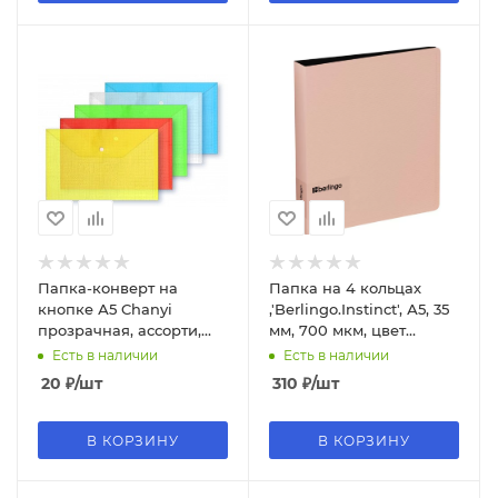
Папка-конверт на
Папка на 4 кольцах
кнопке А5 Chanyi
,'Berlingo.Instinct', А5, 35
прозрачная, ассорти,
мм, 700 мкм, цвет
AR-209-A5, CY209-A5
фламинго, RB4_A5513
Есть в наличии
Есть в наличии
20
₽
/шт
310
₽
/шт
В КОРЗИНУ
В КОРЗИНУ