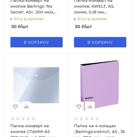
Папка-конверт на
Папка-конверт на
кнопке Berlingo 'No
кнопке, KWELT, А5,
Secret', А5+, 200 мкм,
синяя, 0,18 мм,
зеленая, EFb_05004
КР-000238
Есть в наличии
Есть в наличии
50
₽
/шт
30
₽
/шт
В КОРЗИНУ
В КОРЗИНУ
Папка-конверт на
Папка на 4 кольцах
кнопке СТАММ А5
,'Berlingo.Instinct', А5 , 35