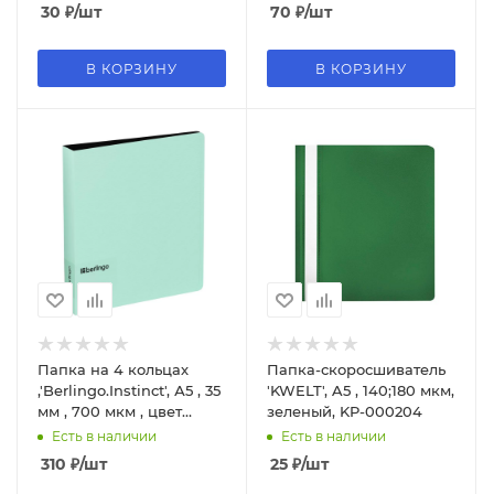
000227
30
₽
/шт
70
₽
/шт
В КОРЗИНУ
В КОРЗИНУ
Папка на 4 кольцах
Папка-скоросшиватель
,'Berlingo.Instinct', А5 , 35
'KWELT', A5 , 140;180 мкм,
мм , 700 мкм , цвет
зеленый, KP-000204
мятный, RB4_A5520
Есть в наличии
Есть в наличии
310
₽
/шт
25
₽
/шт