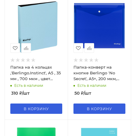
Папка на 4 кольцах
Папка-конверт на
,'Berlingo.Instinct', А5 , 35
кнопке Berlingo 'No
мм , 700 мкм , цвет
Secret', А5+, 200 мкм,
аквамарин, RB4_A5510
синяя, EFb_05002
Есть в наличии
Есть в наличии
310
₽
/шт
50
₽
/шт
В КОРЗИНУ
В КОРЗИНУ