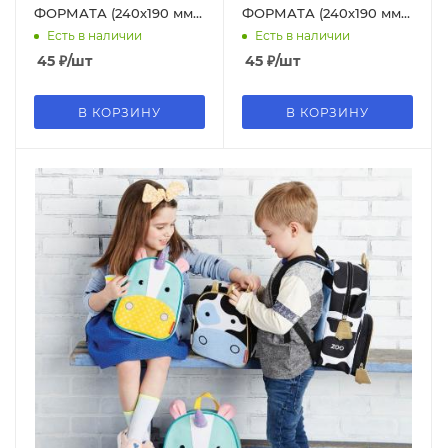
ФОРМАТА (240х190 мм),
ФОРМАТА (240х190 мм),
А5, зеленая, 0,18 мм,
А5 желтая, 0,18 мм,
Есть в наличии
Есть в наличии
BRAUBERG, 224025
BRAUBERG,224028
45
₽
/шт
45
₽
/шт
В КОРЗИНУ
В КОРЗИНУ