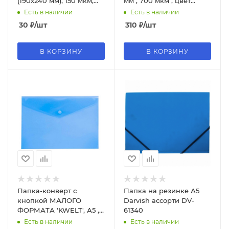
(190х240 мм), 150 мкм,
мм , 700 мкм , цвет
пластик, прозрачная,
лаванда, RB4_A5507
Есть в наличии
Есть в наличии
бесцветная, ММ-31907
30
₽
/шт
310
₽
/шт
В КОРЗИНУ
В КОРЗИНУ
Папка-конверт с
Папка на резинке А5
кнопкой МАЛОГО
Darvish ассорти DV-
ФОРМАТА 'KWELT', А5 ,
61340
синяя, 0,18 мм, KP-
Есть в наличии
Есть в наличии