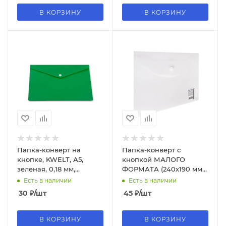
В КОРЗИНУ
В КОРЗИНУ
Папка-конверт на
Папка-конверт с
кнопке, KWELT, А5,
кнопкой МАЛОГО
зеленая, 0,18 мм,
ФОРМАТА (240х190 мм),
КР-000239
А5 прозрачная, 0,18 мм,
Есть в наличии
Есть в наличии
BRAUBERG, 227314
30
₽
/шт
45
₽
/шт
В КОРЗИНУ
В КОРЗИНУ