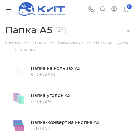
0
Папка А5
40
—
—
—
Главная
Каталог
Канцтовары
Папки для бумаг
—
Папка А5
Папка на кольцах А5
8 ТОВАРОВ
Папка уголок А5
4 ТОВАРА
Папка-конверт на кнопке А5
21 ТОВАР