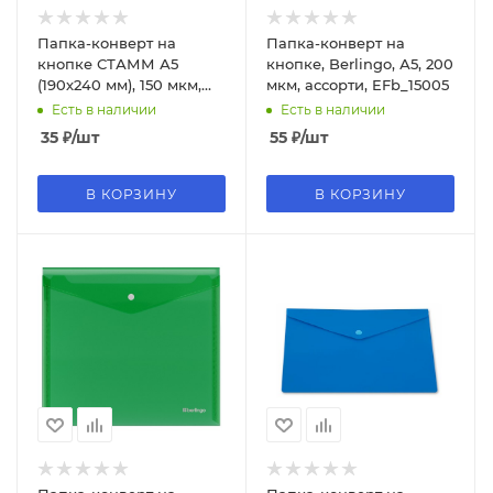
Папка-конверт на
Папка-конверт на
кнопке СТАММ А5
кнопке, Berlingo, А5, 200
(190х240 мм), 150 мкм,
мкм, ассорти, EFb_15005
пластик, прозрачная,
Есть в наличии
Есть в наличии
желтая, ММ-31903
35
₽
/шт
55
₽
/шт
В КОРЗИНУ
В КОРЗИНУ