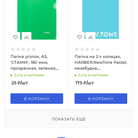
Папка уголок, А5,
Папка на 2-х кольцах,
'СТАММ', 180 мкм,
HARBER.NewTone Pastel,
прозрачная, зеленая,
незабудка,
ММ-30955
369586;ПК5_05025
Есть в наличии
Есть в наличии
25
₽
/шт
175
₽
/шт
В КОРЗИНУ
В КОРЗИНУ
ПОКАЗАТЬ ЕЩЕ