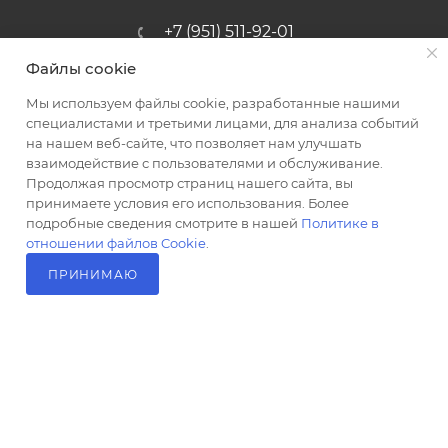
+7 (951) 511-92-01
Файлы cookie
altus@poligraf-kit.ru
Мы используем файлы cookie, разработанные нашими
Магазин-склад ТЦ "Альтус"
специалистами и третьими лицами, для анализа событий
Ростовская обл, Аксайский р-н,
на нашем веб-сайте, что позволяет нам улучшать
пос. Янтарный, Малое Зеленое
взаимодействие с пользователями и обслуживание.
Кольцо, 3, ТЦ "Альтус" 1 этаж
Продолжая просмотр страниц нашего сайта, вы
Показать на карте
принимаете условия его использования. Более
подробные сведения смотрите в нашей
Политике в
отношении файлов Cookie
.
ПРИНИМАЮ
В КОРЗИНУ
2026 © Полиграф кит - интернет-магазин