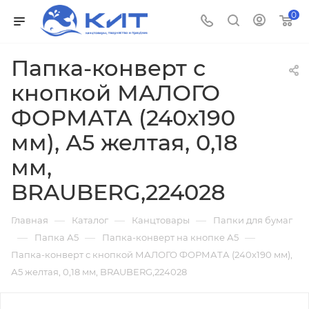
0
Папка-конверт с
кнопкой МАЛОГО
ФОРМАТА (240х190
мм), А5 желтая, 0,18
мм,
BRAUBERG,224028
—
—
—
Главная
Каталог
Канцтовары
Папки для бумаг
—
—
—
Папка А5
Папка-конверт на кнопке А5
Папка-конверт с кнопкой МАЛОГО ФОРМАТА (240х190 мм),
А5 желтая, 0,18 мм, BRAUBERG,224028