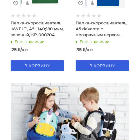
Папка-скоросшиватель
Папка-скоросшиватель,
'KWELT', A5 , 140;180 мкм,
А5 deVente с
зеленый, KP-000204
прозрачным верхом,
синяя, 3079807
Есть в наличии
Есть в наличии
25
₽
/шт
35
₽
/шт
В КОРЗИНУ
В КОРЗИНУ