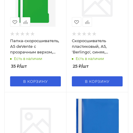
Папка-скоросшиватель,
Скоросшиватель
А5 deVente с
пластиковый, А5,
прозрачным верхом,
'Berlingo', синяя,
зеленая, 3079805
ASp_05102
Есть в наличии
Есть в наличии
35
₽
/шт
25
₽
/шт
В КОРЗИНУ
В КОРЗИНУ