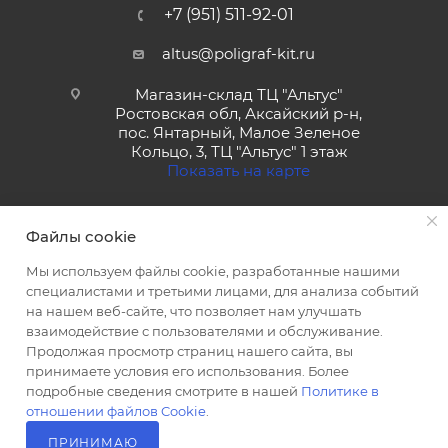
+7 (951) 511-92-01
altus@poligraf-kit.ru
Магазин-склад ТЦ "Альтус"
Ростовская обл, Аксайский р-н,
пос. Янтарный, Малое Зеленое
Кольцо, 3, ТЦ "Альтус" 1 этаж
Показать на карте
Файлы cookie
Мы используем файлы cookie, разработанные нашими
специалистами и третьими лицами, для анализа событий
на нашем веб-сайте, что позволяет нам улучшать
2026 © Полиграф кит - интернет-магазин
взаимодействие с пользователями и обслуживание.
Продолжая просмотр страниц нашего сайта, вы
принимаете условия его использования. Более
подробные сведения смотрите в нашей
Политике в
отношении файлов Cookie
.
ПРИНИМАЮ