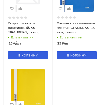
Скоросшиватель
Папка-скоросшиватель
пластиковый, А5,
пластик СТАММ, А5, 180
'BRAUBERG', синяя,
мкм, синяя с
224801
прозрачн.верхом,
Есть в наличии
Есть в наличии
ММ31308
25
₽
/шт
25
₽
/шт
В КОРЗИНУ
В КОРЗИНУ