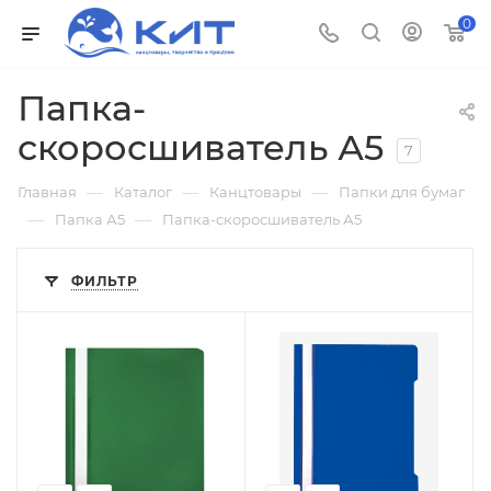
0
Папка-
скоросшиватель А5
7
—
—
—
Главная
Каталог
Канцтовары
Папки для бумаг
—
—
Папка А5
Папка-скоросшиватель А5
ФИЛЬТР