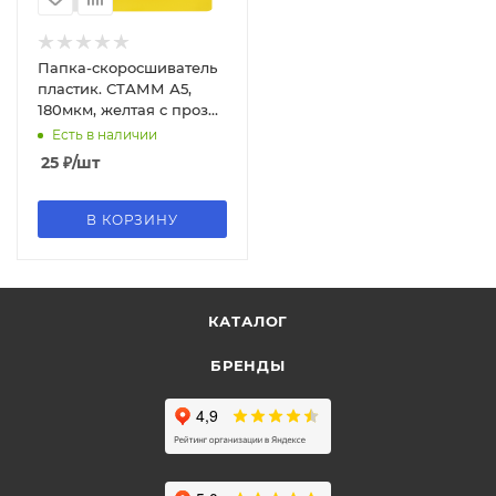
Папка-скоросшиватель
пластик. СТАММ А5,
180мкм, желтая с прозр.
верхом, ММ-31302
Есть в наличии
25
₽
/шт
В КОРЗИНУ
КАТАЛОГ
БРЕНДЫ