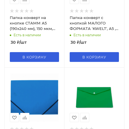
Папка-конверт на
Папка-конверт с
кнопке СТАММ А5
кнопкой МАЛОГО
(190х240 мм), 150 мкм,
ФОРМАТА 'KWELT', А5 ,
пластик, прозрачная,
синяя, 0,18 мм, KP-
Есть в наличии
Есть в наличии
бесцветная, ММ-31907
000227
30
₽
/шт
30
₽
/шт
В КОРЗИНУ
В КОРЗИНУ