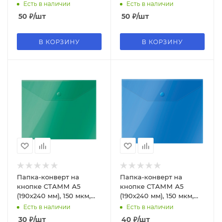
синяя, EFb_05002
красная, EFb_05003
Есть в наличии
Есть в наличии
50
₽
/шт
50
₽
/шт
В КОРЗИНУ
В КОРЗИНУ
Папка-конверт на
Папка-конверт на
кнопке СТАММ А5
кнопке СТАММ А5
(190х240 мм), 150 мкм,
(190х240 мм), 150 мкм,
пластик, прозрачная,
пластик, прозрачная,
Есть в наличии
Есть в наличии
зеленая, ММ-31904
синяя, ММ-31906
30
₽
/шт
40
₽
/шт