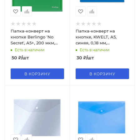
Папка-конверт на
Папка-конверт на
кнопке Berlingo 'No
кнопке, KWELT, А5,
Secret', А5+, 200 мкм,
синяя, 0,18 мм,
зеленая, EFb_05004
КР-000238
Есть в наличии
Есть в наличии
50
₽
/шт
30
₽
/шт
В КОРЗИНУ
В КОРЗИНУ