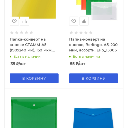
Папка-конверт на
Папка-конверт на
кнопке СТАММ А5
кнопке, Berlingo, А5, 200
(190х240 мм), 150 мкм,
мкм, ассорти, EFb_15005
пластик, прозрачная,
Есть в наличии
Есть в наличии
желтая, ММ-31903
35
₽
/шт
55
₽
/шт
В КОРЗИНУ
В КОРЗИНУ