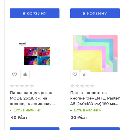
В КОРЗИНУ
В КОРЗИНУ
Папка канцелярская
Папка-конверт на
MODE 26х36 см, на
кнопке 'deVENTE. Pastel'
кнопке, пластиковая,
A5 (240x180 мм) 180 мкм,
М-2515
непрозрачная, 3071342
Есть в наличии
Есть в наличии
40
₽
/шт
30
₽
/шт