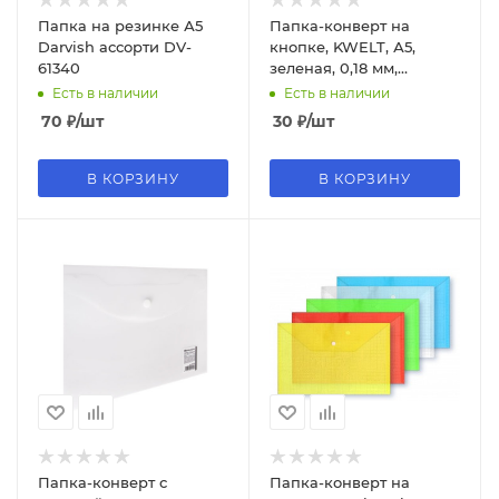
Папка на резинке А5
Папка-конверт на
Darvish ассорти DV-
кнопке, KWELT, А5,
61340
зеленая, 0,18 мм,
КР-000239
Есть в наличии
Есть в наличии
70
₽
/шт
30
₽
/шт
В КОРЗИНУ
В КОРЗИНУ
Папка-конверт с
Папка-конверт на