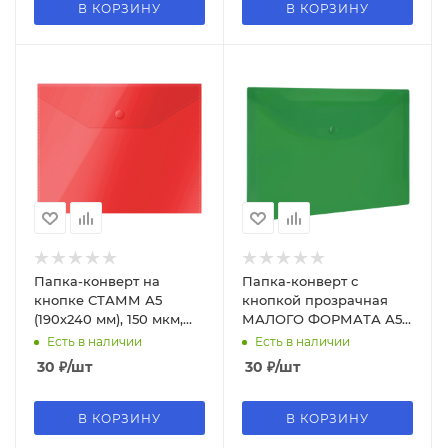
В КОРЗИНУ
В КОРЗИНУ
Папка-конверт на
Папка-конверт с
кнопке СТАММ А5
кнопкой прозрачная
(190х240 мм), 150 мкм,
МАЛОГО ФОРМАТА А5,
пластик, прозрачная,
BRAUBERG UNIVERSAL,
Есть в наличии
Есть в наличии
красная, ММ-31905
зеленая, 0,15 мм, 273069
30
₽
/шт
30
₽
/шт
В КОРЗИНУ
В КОРЗИНУ