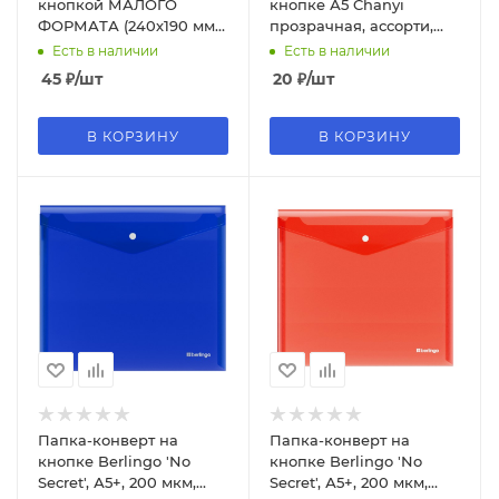
кнопкой МАЛОГО
кнопке А5 Chanyi
ФОРМАТА (240х190 мм),
прозрачная, ассорти,
А5 прозрачная, 0,18 мм,
AR-209-A5, CY209-A5
Есть в наличии
Есть в наличии
BRAUBERG, 227314
45
₽
/шт
20
₽
/шт
В КОРЗИНУ
В КОРЗИНУ
Папка-конверт на
Папка-конверт на
кнопке Berlingo 'No
кнопке Berlingo 'No
Secret', А5+, 200 мкм,
Secret', А5+, 200 мкм,