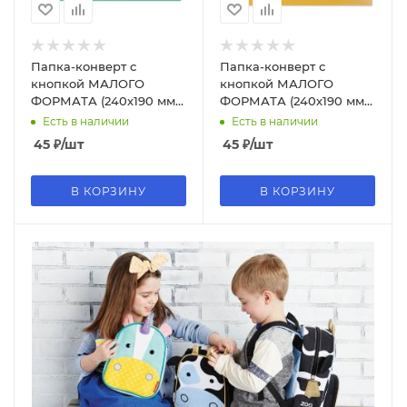
Папка-конверт с
Папка-конверт с
кнопкой МАЛОГО
кнопкой МАЛОГО
ФОРМАТА (240х190 мм),
ФОРМАТА (240х190 мм),
А5, зеленая, 0,18 мм,
А5 желтая, 0,18 мм,
Есть в наличии
Есть в наличии
BRAUBERG, 224025
BRAUBERG,224028
45
₽
/шт
45
₽
/шт
В КОРЗИНУ
В КОРЗИНУ