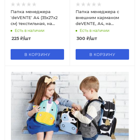
Папка менеджера
Папка менеджера с
'deVENTE' A4 (35x27x2
внешним карманом
см) текстильная, на
deVENTE, А4, на
молнии с трех сторон,
молнии, серый цвет,
Есть в наличии
Есть в наличии
3075602
3075143
225
₽
/шт
300
₽
/шт
В КОРЗИНУ
В КОРЗИНУ