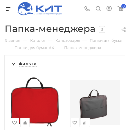
0
Папка-менеджера
3
—
—
—
Главная
Каталог
Канцтовары
Папки для бумаг
—
—
Папки для бумаг А4
Папка-менеджера
ФИЛЬТР