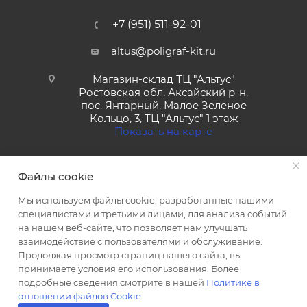
+7 (951) 511-92-01
altus@poligraf-kit.ru
Магазин-склад ТЦ "Альтус"
Ростовская обл, Аксайский р-н,
пос. Янтарный, Малое Зеленое
Кольцо, 3, ТЦ "Альтус" 1 этаж
Показать на карте
Файлы cookie
Мы используем файлы cookie, разработанные нашими
специалистами и третьими лицами, для анализа событий
на нашем веб-сайте, что позволяет нам улучшать
2026 © Полиграф кит - интернет-магазин
взаимодействие с пользователями и обслуживание.
Продолжая просмотр страниц нашего сайта, вы
принимаете условия его использования. Более
подробные сведения смотрите в нашей
Политике в
отношении файлов Cookie
.