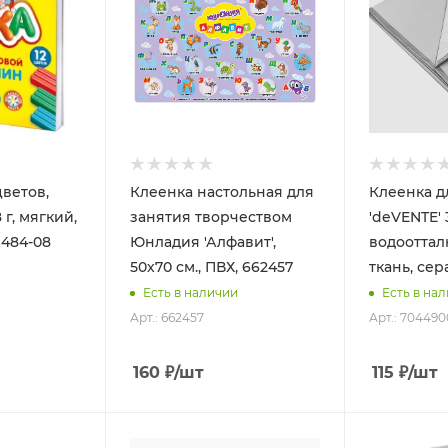
цветов,
Клеенка настольная для
Клеенка д
8 г, мягкий,
занятия творчеством
'deVENTE' 
1484-08
Юнладия 'Алфавит',
водоотта
50х70 см., ПВХ, 662457
ткань, сер
Есть в наличии
Есть в на
Арт.: 662457
Арт.: 704490
160
₽
/шт
115
₽
/шт