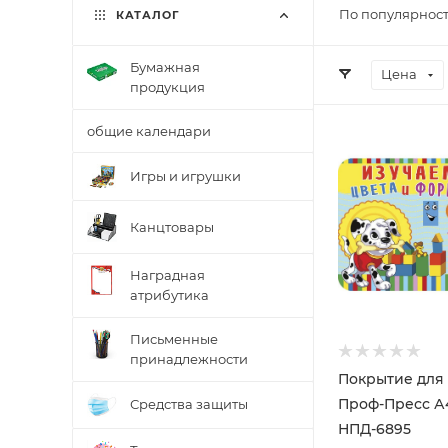
По популярност
КАТАЛОГ
Бумажная
Цена
продукция
общие календари
Игры и игрушки
Канцтовары
Наградная
атрибутика
Письменные
принадлежности
Покрытие для
Проф-Пресс А
Средства защиты
НПД-6895