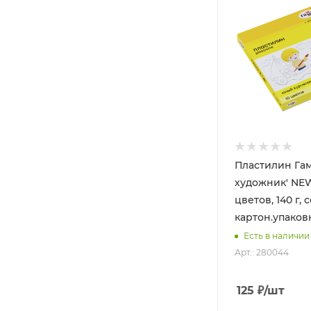
Пластилин Га
художник' NEW
цветов, 140 г, 
картон.упаков
Есть в наличии
Арт.: 280044
125
₽
/шт