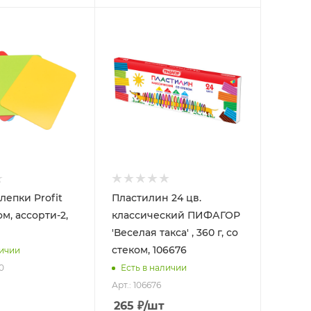
лепки Profit
Пластилин 24 цв.
ом, ассорти-2,
классический ПИФАГОР
'Веселая такса' , 360 г, со
стеком, 106676
личии
0
Есть в наличии
Арт.: 106676
265
₽
/шт