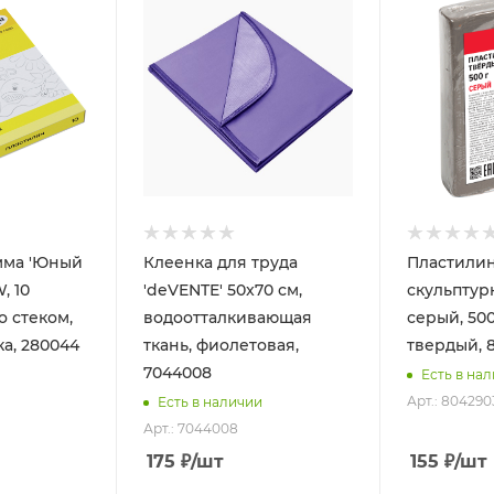
мма 'Юный
Клеенка для труда
Пластили
, 10
'deVENTE' 50x70 см,
скульптур
со стеком,
водоотталкивающая
серый, 500
ка, 280044
ткань, фиолетовая,
твердый, 
7044008
Есть в на
Арт.: 804290
Есть в наличии
Арт.: 7044008
175
₽
/шт
155
₽
/шт