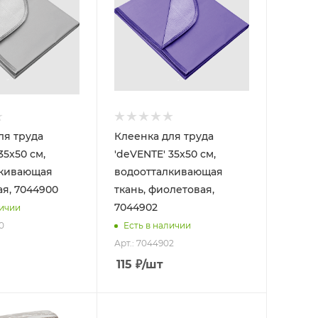
ля труда
Клеенка для труда
35x50 см,
'deVENTE' 35x50 см,
лкивающая
водоотталкивающая
ая, 7044900
ткань, фиолетовая,
7044902
личии
0
Есть в наличии
Арт.: 7044902
115
₽
/шт