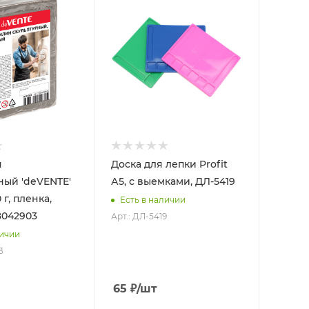
н
Доска для лепки Profit
ный 'deVENTE'
А5, с выемками, ДЛ-5419
 г, пленка,
Есть в наличии
8042903
Арт.: ДЛ-5419
личии
3
65
₽
/шт