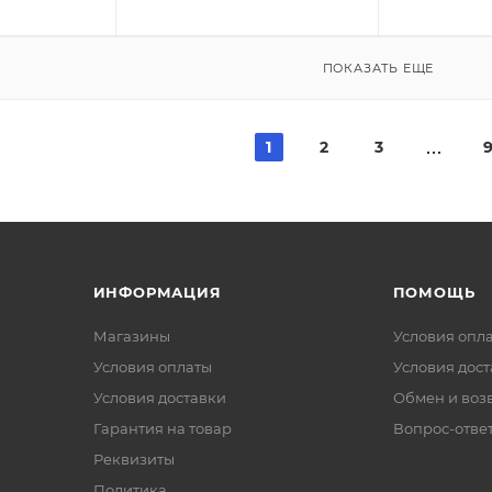
ПОКАЗАТЬ ЕЩЕ
1
2
3
ИНФОРМАЦИЯ
ПОМОЩЬ
Магазины
Условия опл
Условия оплаты
Условия дос
Условия доставки
Обмен и воз
Гарантия на товар
Вопрос-отве
Реквизиты
Политика