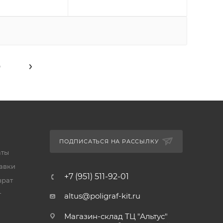
9
ПОДПИСАТЬСЯ НА РАССЫЛКУ
аты
тавки
+7 (951) 511-92-01
врат
т
altus@poligraf-kit.ru
Магазин-склад ТЦ "Альтус"