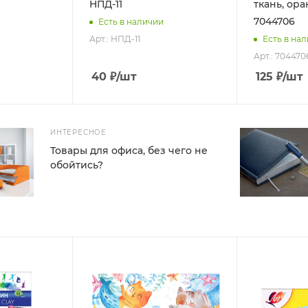
НПД-11
ткань, ор
7044706
Есть в наличии
Арт.: НПД-11
Есть в на
Арт.: 704470
40
₽
/шт
125
₽
/шт
ИНТЕРЕСНОЕ
Товары для офиса, без чего не
обойтись?