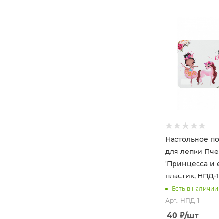
Настольное п
для лепки Пче
'Принцесса и 
пластик, НПД-1
Есть в наличии
Арт.: НПД-1
40
₽
/шт