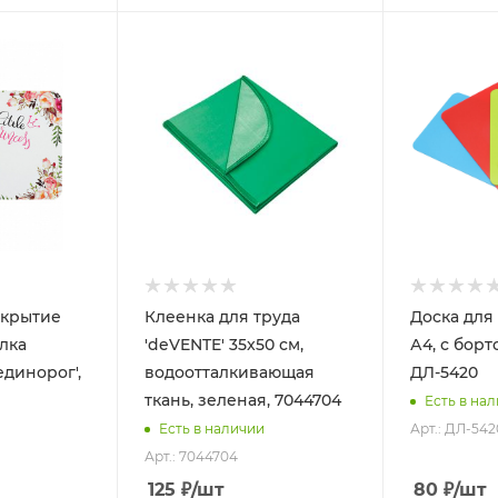
окрытие
Клеенка для труда
Доска для 
лка
'deVENTE' 35x50 см,
А4, с борт
единорог',
водоотталкивающая
ДЛ-5420
ткань, зеленая, 7044704
Есть в на
Арт.: ДЛ-542
Есть в наличии
Арт.: 7044704
125
₽
/шт
80
₽
/шт