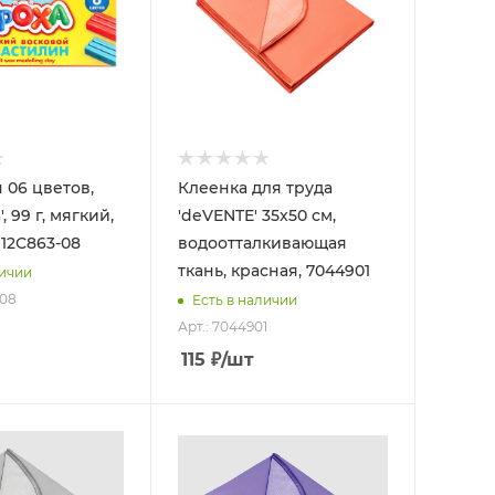
 06 цветов,
Клеенка для труда
, 99 г, мягкий,
'deVENTE' 35x50 см,
 12С863-08
водоотталкивающая
ткань, красная, 7044901
личии
-08
Есть в наличии
Арт.: 7044901
115
₽
/шт