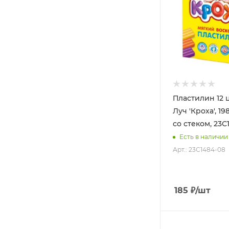
Пластилин 12 
Луч 'Кроха', 19
со стеком, 23С
Есть в наличии
Арт.: 23С1484-08
185
₽
/шт