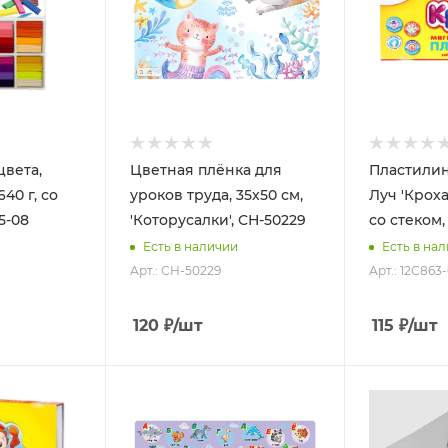
цвета,
Цветная плёнка для
Пластилин
40 г, со
уроков труда, 35х50 см,
Луч 'Кроха'
5-08
'Которусалки', СН-50229
со стеком,
Есть в наличии
Есть в на
Арт.: СН-50229
Арт.: 12С863
120
₽
/шт
115
₽
/шт