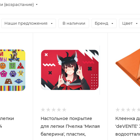
и (возрастание)
Наши предложения
В наличии
Бренд
Цвет
 лепки
Настольное покрытие
Клеенка д
4
для лепки Пчелка 'Милая
'deVENTE' 
балерина', пластик,
водоотта