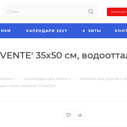
ЗАРЕГИС
ИНКИ
КАЛЕНДАРИ 2027
ХИТЫ
КОН
eVENTE' 35x50 см, водоотт
—
—
стилин
Аксессуары для лепки
Клеенка для уроков и т
ющая ткань, зеленая, 7044704