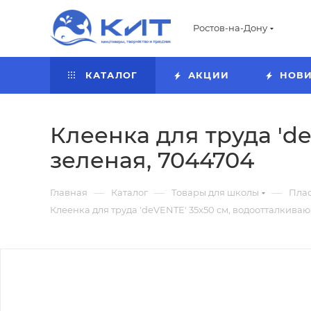
Ростов-на-Дону
КАТАЛОГ
АКЦИИ
НОВ
Клеенка для труда 'd
зеленая, 7044704
—
—
—
Главная
Каталог
Товары для школы
Пла
Клеенка для труда 'deVENTE' 35x50 см, водоотталкива