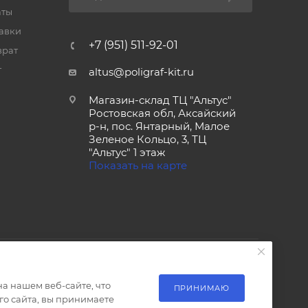
аты
тавки
+7 (951) 511-92-01
врат
т
altus@poligraf-kit.ru
Магазин-склад ТЦ "Альтус"
Ростовская обл, Аксайский
р-н, пос. Янтарный, Малое
Зеленое Кольцо, 3, ТЦ
"Альтус" 1 этаж
Показать на карте
а нашем веб-сайте, что
ПРИНИМАЮ
о сайта, вы принимаете