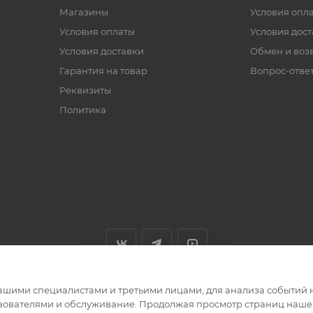
Магазины
Условия опл
Условия оплаты
Условия дос
Условия доставки
Обмен и воз
Гарантия на товар
Вопрос-отве
Реквизиты
Политика
ашими специалистами и третьими лицами, для анализа событий н
ьзователями и обслуживание. Продолжая просмотр страниц нашег