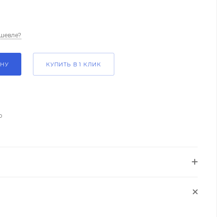
шевле?
ИНУ
КУПИТЬ В 1 КЛИК
о