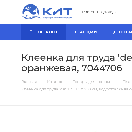
Ростов-на-Дону
КАТАЛОГ
АКЦИИ
НОВ
Клеенка для труда 'd
оранжевая, 7044706
—
—
—
Главная
Каталог
Товары для школы
Пла
Клеенка для труда 'deVENTE' 35x50 см, водоотталкива