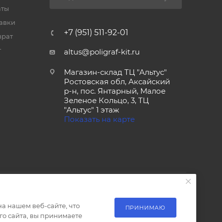
аты
тавки
+7 (951) 511-92-01
врат
т
altus@poligraf-kit.ru
Магазин-склад ТЦ "Альтус"
Ростовская обл, Аксайский
р-н, пос. Янтарный, Малое
Зеленое Кольцо, 3, ТЦ
"Альтус" 1 этаж
Показать на карте
а нашем веб-сайте, что
ПРИНИМАЮ
о сайта, вы принимаете