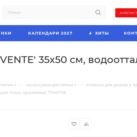
ЗАРЕГИС
ИНКИ
КАЛЕНДАРИ 2027
ХИТЫ
КОН
eVENTE' 35x50 см, водоотт
—
—
стилин
Аксессуары для лепки
Клеенка для уроков и т
ющая ткань, оранжевая, 7044706