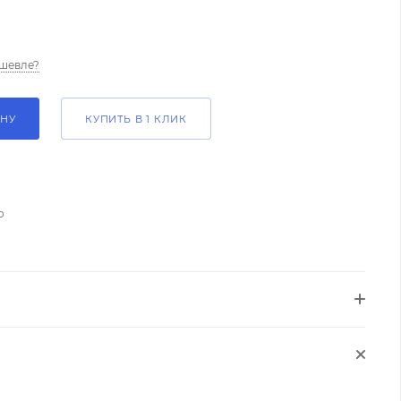
шевле?
ИНУ
КУПИТЬ В 1 КЛИК
о