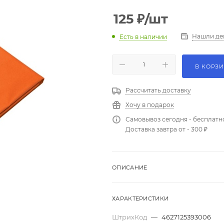
125
₽
/шт
Нашли де
Есть в наличии
В КОРЗ
Рассчитать доставку
Хочу в подарок
Самовывоз сегодня - бесплатн
Доставка завтра от - 300 ₽
ОПИСАНИЕ
ХАРАКТЕРИСТИКИ
ШтрихКод
—
4627125393006