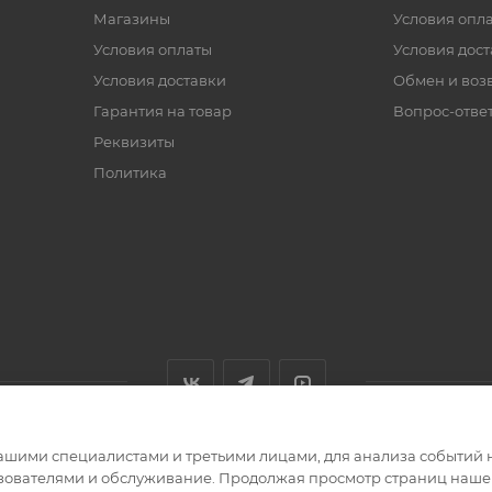
Магазины
Условия опл
Условия оплаты
Условия дос
Условия доставки
Обмен и воз
Гарантия на товар
Вопрос-отве
Реквизиты
Политика
ашими специалистами и третьими лицами, для анализа событий н
ьзователями и обслуживание. Продолжая просмотр страниц нашег