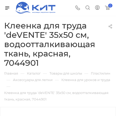
0
Клеенка для труда
'deVENTE' 35x50 см,
водоотталкивающая
ткань, красная,
7044901
—
—
—
Главная
Каталог
Товары для школы
Пластилин
—
—
Аксессуары для лепки
Клеенка для уроков и труда
—
Клеенка для труда 'deVENTE' 35x50 см, водоотталкивающая
ткань, красная, 7044901