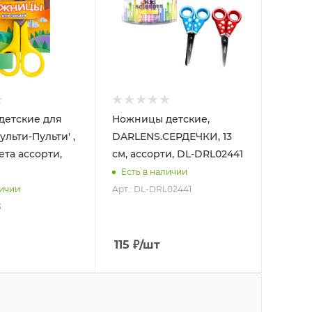
детские для
Ножницы детские,
льти-Пульти' ,
DARLENS.СЕРДЕЧКИ, 13
вета ассорти,
см, ассорти, DL-DRL02441
Есть в наличии
Арт.: DL-DRL02441
личии
3
115
₽
/шт