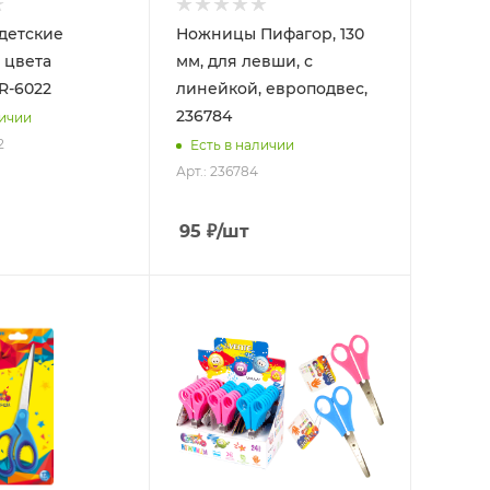
детские
Ножницы Пифагор, 130
 цвета
мм, для левши, с
R-6022
линейкой, европодвес,
236784
личии
2
Есть в наличии
Арт.: 236784
95
₽
/шт