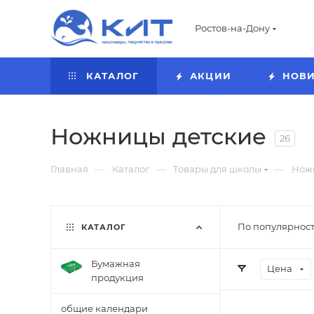
Ростов-на-Дону
КАТАЛОГ
АКЦИИ
НОВ
Ножницы детские
26
—
—
—
Главная
Каталог
Товары для школы
Нож
По популярност
КАТАЛОГ
Бумажная
Цена
продукция
общие календари