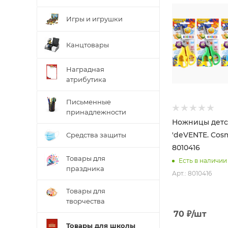
Игры и игрушки
Канцтовары
Наградная
атрибутика
Письменные
принадлежности
Ножницы детс
'deVENTE. Cosmi
Средства защиты
8010416
Товары для
Есть в наличии
праздника
Арт.: 8010416
Товары для
творчества
70
₽
/шт
Товары для школы