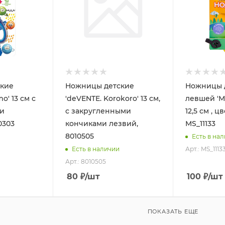
кие
Ножницы детские
Ножницы 
o' 13 см с
'deVENTE. Korokoro' 13 см,
левшей 'Му
и
с закругленными
12,5 см , ц
0303
кончиками лезвий,
MS_11133
8010505
Есть в на
Арт.: MS_1113
Есть в наличии
Арт.: 8010505
80
₽
/шт
100
₽
/шт
ПОКАЗАТЬ ЕЩЕ