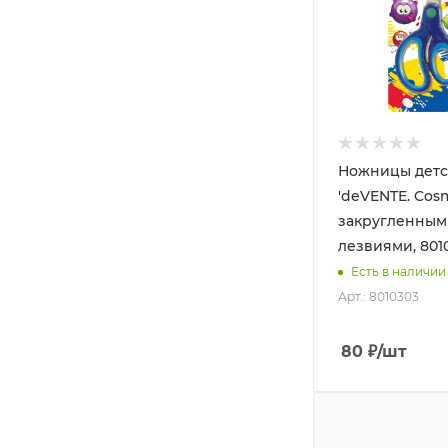
Ножницы детс
'deVENTE. Cosm
закругленным
лезвиями, 801
Есть в наличии
Арт.: 8010303
80
₽
/шт