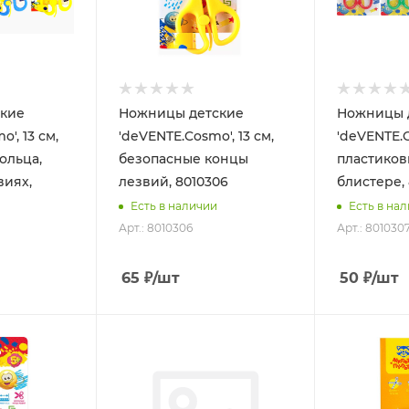
кие
Ножницы детские
Ножницы 
', 13 см,
'deVENTE.Cosmo', 13 см,
'deVENTE.C
ольца,
безопасные концы
пластиков
виях,
лезвий, 8010306
блистере,
Есть в наличии
Есть в на
Арт.: 8010306
Арт.: 801030
65
₽
/шт
50
₽
/шт