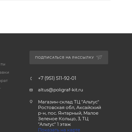
ПОДПИСАТЬСЯ НА РАССЫЛКУ
аты
тавки
+7 (951) 511-92-01
врат
т
altus@poligraf-kit.ru
Магазин-склад ТЦ "Альтус"
Ростовская обл, Аксайский
р-н, пос. Янтарный, Малое
Зеленое Кольцо, 3, ТЦ
"Альтус" 1 этаж
Показать на карте