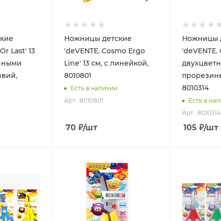
кие
Ножницы детские
Ножницы 
Or Last' 13
'deVENTE. Cosmo Ergo
'deVENTE. 
енными
Line' 13 см, с линейкой,
двухцвет
звий,
8010801
прорезине
8010314
Есть в наличии
Арт.: 8010801
Есть в на
Арт.: 8010314
70
₽
/шт
105
₽
/шт