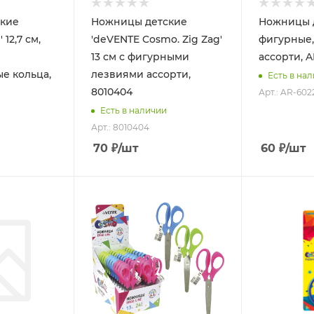
кие
Ножницы детские
Ножницы 
 12,7 см,
'deVENTE Cosmo. Zig Zag'
фигурные,
13 см с фигурными
ассорти, A
е кольца,
лезвиями ассорти,
Есть в на
8010404
Арт.: AR-602
Есть в наличии
Арт.: 8010404
70
₽
/шт
60
₽
/шт