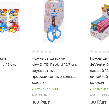
кие
Ножницы детские
Ножницы 
c' 13 см,
'deVENTE. Rabbitl' 12,7 см,
deVente C
двухцветные
левшей 12,
прорезиненные кольца,
линейкой 
8010213
8010804
Есть в наличии
Есть в на
Арт.: 8010213
Арт.: 801080
100
₽
/шт
80
₽
/шт