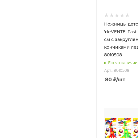
Ножницы детс
'deVENTE. Fast 
см с закругл
кончиками ле
8010508
Есть в наличии
Арт.: 8010508
80
₽
/шт