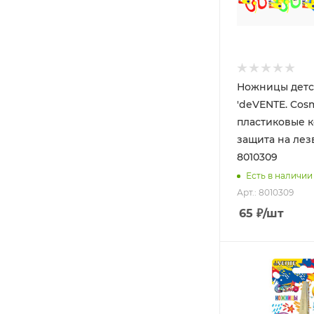
Ножницы детс
'deVENTE. Cosmo
пластиковые к
защита на лез
8010309
Есть в наличии
Арт.: 8010309
65
₽
/шт