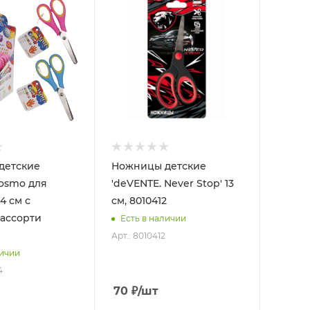
детские
Ножницы детские
osmo для
'deVENTE. Never Stop' 13
4 см с
см, 8010412
ассорти
Есть в наличии
Арт.: 8010412
личии
4
70
₽
/шт