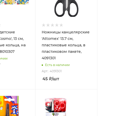
детские
Ножницы канцелярские
osmo', 13 см,
'Attomex' 13.7 см,
ые кольца, на
пластиковые кольца, в
 8010307
пластиковом пакете,
4091301
личии
7
Есть в наличии
Арт.: 4091301
45
₽
/шт