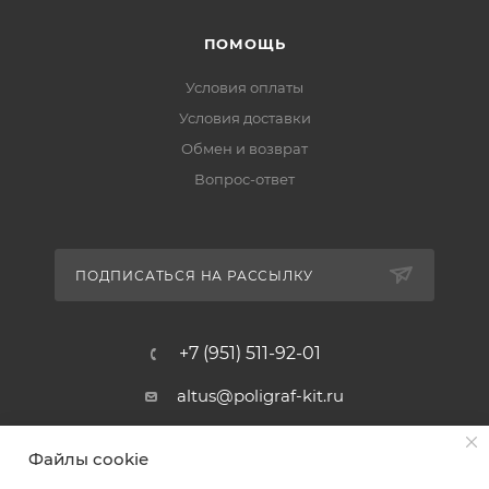
ПОМОЩЬ
Условия оплаты
Условия доставки
Обмен и возврат
Вопрос-ответ
ПОДПИСАТЬСЯ НА РАССЫЛКУ
+7 (951) 511-92-01
altus@poligraf-kit.ru
Магазин-склад ТЦ "Альтус"
Файлы cookie
Ростовская обл, Аксайский р-н,
пос. Янтарный, Малое Зеленое