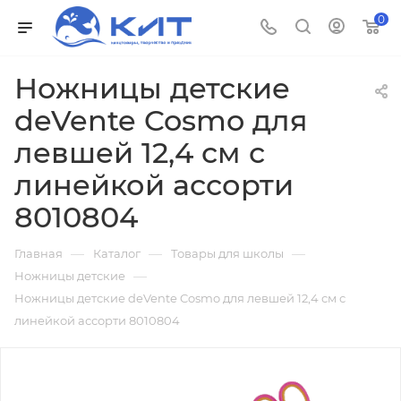
0
Ножницы детские
deVente Cosmo для
левшей 12,4 см с
линейкой ассорти
8010804
—
—
—
Главная
Каталог
Товары для школы
—
Ножницы детские
Ножницы детские deVente Cosmo для левшей 12,4 см с
линейкой ассорти 8010804