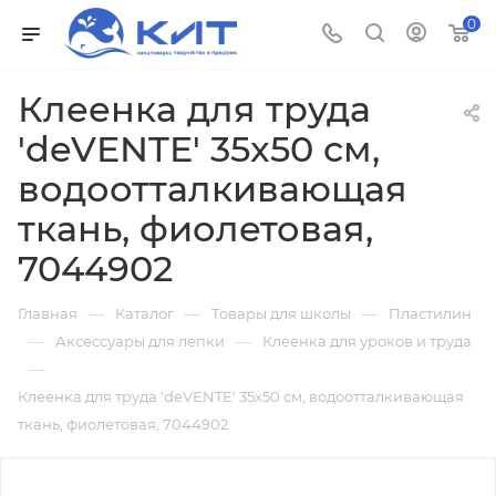
0
Клеенка для труда
'deVENTE' 35x50 см,
водоотталкивающая
ткань, фиолетовая,
7044902
—
—
—
Главная
Каталог
Товары для школы
Пластилин
—
—
Аксессуары для лепки
Клеенка для уроков и труда
—
Клеенка для труда 'deVENTE' 35x50 см, водоотталкивающая
ткань, фиолетовая, 7044902