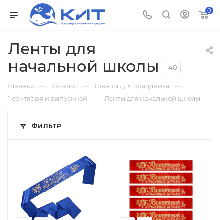
0
Ленты для
начальной школы
40
—
—
—
Главная
Каталог
Товары для праздника
—
1 сентября и выпускной
Ленты для начальной школы
ФИЛЬТР