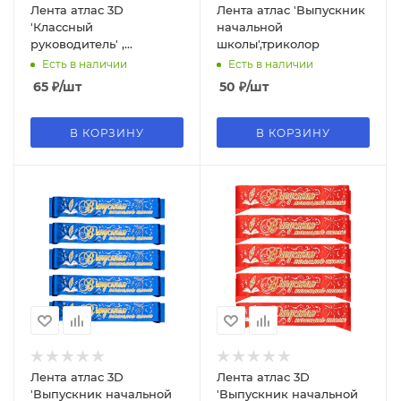
Лента атлас 3D
Лента атлас 'Выпускник
'Классный
начальной
руководитель' ,
школы',триколор
бордовый цвет, 38250
Есть в наличии
Есть в наличии
65
₽
/шт
50
₽
/шт
В КОРЗИНУ
В КОРЗИНУ
Лента атлас 3D
Лента атлас 3D
'Выпускник начальной
'Выпускник начальной