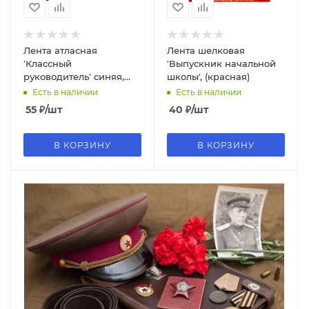
Лента атласная
Лента шелковая
'Классный
'Выпускник начальной
руководитель' синяя,
школы', (красная)
69468
Есть в наличии
Есть в наличии
55
₽
/шт
40
₽
/шт
В КОРЗИНУ
В КОРЗИНУ