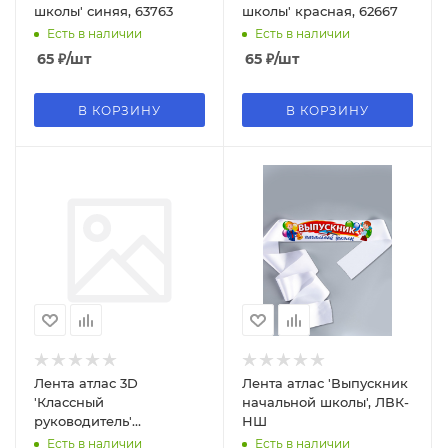
школы' синяя, 63763
школы' красная, 62667
Есть в наличии
Есть в наличии
65
₽
/шт
65
₽
/шт
В КОРЗИНУ
В КОРЗИНУ
Лента атлас 3D
Лента атлас 'Выпускник
'Классный
начальной школы', ЛВК-
руководитель'
НШ
синяя,40177
Есть в наличии
Есть в наличии