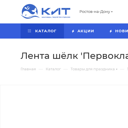
Ростов-на-Дону
КАТАЛОГ
АКЦИИ
НОВ
Лента шёлк 'Первокла
—
—
—
Главная
Каталог
Товары для праздника