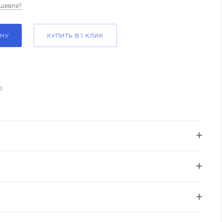
шевле?
ИНУ
КУПИТЬ В 1 КЛИК
о