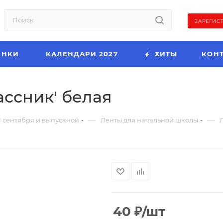
ЗАРЕГИС
ИНКИ
КАЛЕНДАРИ 2027
ХИТЫ
КОН
ссник' белая
—
—
1 сентября и выпускной
Ленты для начальной школы
40
₽
/шт