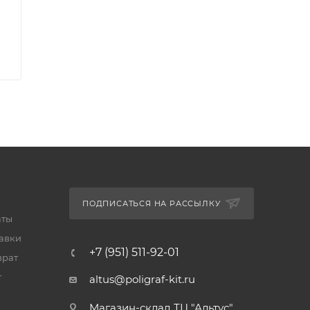
ПОДПИСАТЬСЯ НА РАССЫЛКУ
аты
тавки
+7 (951) 511-92-01
врат
т
altus@poligraf-kit.ru
Магазин-склад ТЦ "Альтус"