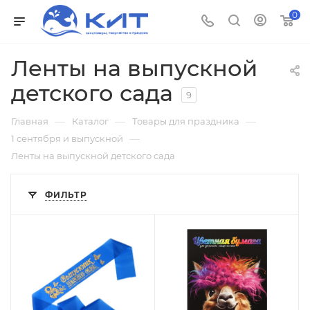
0
Ленты на выпускной
детского сада
9
—
—
—
Главная
Каталог
Товары для праздника
—
1 сентября и выпускной
Ленты на выпускной детского сада
ФИЛЬТР