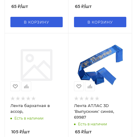
65
₽
/шт
65
₽
/шт
В КОРЗИНУ
В КОРЗИНУ
Лента бархатная в
Лента АТЛАС 3D
ассор,
'Выпускник' синяя,
69987
Есть в наличии
Есть в наличии
105
₽
/шт
65
₽
/шт