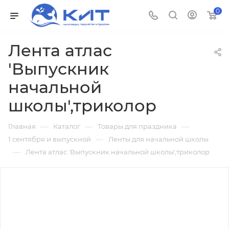
0
Лента атлас
'Выпускник
начальной
школы',триколор
—
—
—
Главная
Каталог
Товары для праздника
—
1 сентября и выпускной
Ленты для начальной школы
—
Лента атлас 'Выпускник начальной школы',триколор