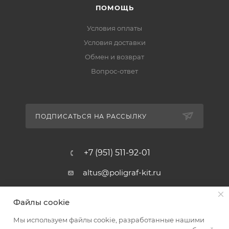
ПОМОЩЬ
Условия оплаты
Условия доставки
Обмен и возврат
Вопрос-ответ
ПОДПИСАТЬСЯ НА РАССЫЛКУ
+7 (951) 511-92-01
altus@poligraf-kit.ru
Магазин-склад ТЦ "Альтус"
Файлы cookie
Ростовская обл, Аксайский р-н,
пос. Янтарный, Малое Зеленое
Мы используем файлы cookie, разработанные нашими
Кольцо, 3, ТЦ "Альтус" 1 этаж