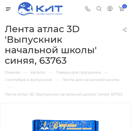
0
Лента атлас 3D
'Выпускник
начальной школы'
синяя, 63763
—
—
—
Главная
Каталог
Товары для праздника
—
1 сентября и выпускной
Ленты для начальной школы
—
Лента атлас 3D 'Выпускник начальной школы' синяя, 63763