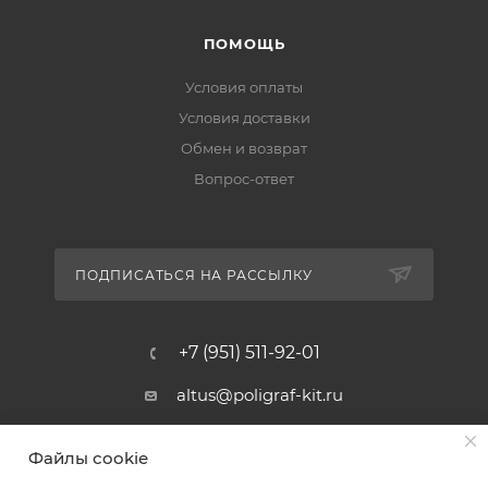
ПОМОЩЬ
Условия оплаты
Условия доставки
Обмен и возврат
Вопрос-ответ
ПОДПИСАТЬСЯ НА РАССЫЛКУ
+7 (951) 511-92-01
altus@poligraf-kit.ru
Магазин-склад ТЦ "Альтус"
Файлы cookie
Ростовская обл, Аксайский р-н,
пос. Янтарный, Малое Зеленое