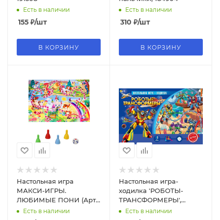
Есть в наличии
Есть в наличии
155
₽
/шт
310
₽
/шт
В КОРЗИНУ
В КОРЗИНУ
Настольная игра
Настольная игра-
МАКСИ-ИГРЫ.
ходилка 'РОБОТЫ-
ЛЮБИМЫЕ ПОНИ (Арт.
ТРАНСФОРМЕРЫ',
ИН-7102)
ИН-4835
Есть в наличии
Есть в наличии