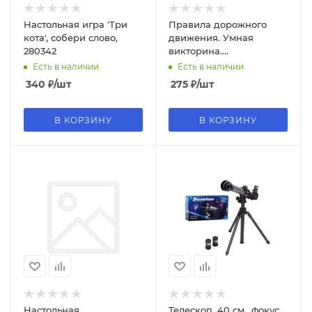
Настольная игра 'Три
Правила дорожного
кота', собери слово,
движения. Умная
280342
викторина.
240х180х55мм. Умные
Есть в наличии
Есть в наличии
игры 353192
340
₽
/шт
275
₽
/шт
В КОРЗИНУ
В КОРЗИНУ
Настольная
Телескоп, 40 см., фокус