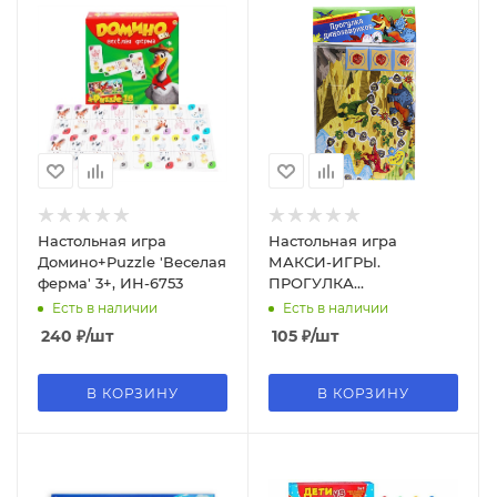
Настольная игра
Настольная игра
Домино+Puzzle 'Веселая
МАКСИ-ИГРЫ.
ферма' 3+, ИН-6753
ПРОГУЛКА
ДИНОЗАВРИКОВ (Арт.
Есть в наличии
Есть в наличии
ИН-7322)
240
₽
/шт
105
₽
/шт
В КОРЗИНУ
В КОРЗИНУ