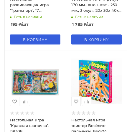
развивающая игра
170 мм., выс. штат - 250
'Транспорт', 17
мм., 3 окул., 20х 30х 40х
трафаретов, ИН-1149
+ компас
Есть в наличии
Есть в наличии
195
₽
/шт
1 785
₽
/шт
В КОРЗИНУ
В КОРЗИНУ
Настольная игра
Настольная игра
'Красная шапочка',
твистер Весёлые
191308
пальчики, 184904