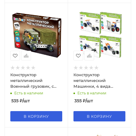
Конструктор
Конструктор
металлический
металлический
Военный грузовик, с
Машинки, 4 вида
подвижными деталями,
ассорти, BAMBOX
Есть в наличии
Есть в наличии
116 элементов, BAMBOX,
(БАМБОКС), 666367
535
₽
/шт
355
₽
/шт
666362
В КОРЗИНУ
В КОРЗИНУ