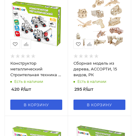
Конструктор
Сборная модель из
металлический
дерева, АССОРТИ, 15
Строительная техника 3
видов, РК
в 1, подвижные детали,
Есть в наличии
Есть в наличии
137 элементов, 666369
420
₽
/шт
295
₽
/шт
В КОРЗИНУ
В КОРЗИНУ