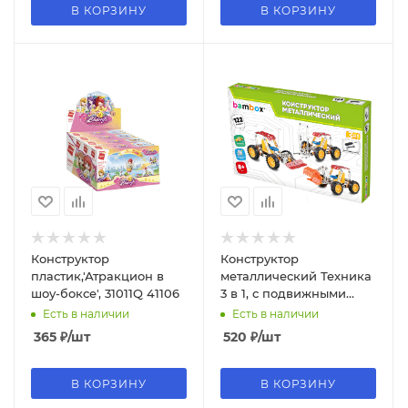
В КОРЗИНУ
В КОРЗИНУ
Конструктор
Конструктор
пластик,'Атракцион в
металлический Техника
шоу-боксе', 31011Q 41106
3 в 1, с подвижными
деталями, 122 элемента,
Есть в наличии
Есть в наличии
BAMBOX, 666366
365
₽
/шт
520
₽
/шт
В КОРЗИНУ
В КОРЗИНУ