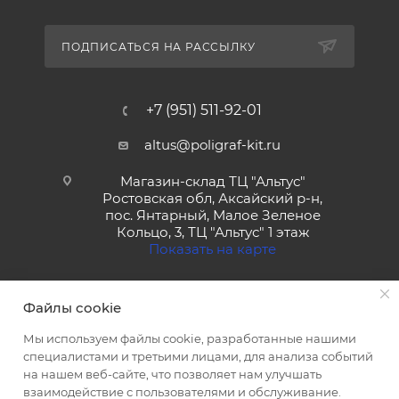
ПОДПИСАТЬСЯ НА РАССЫЛКУ
+7 (951) 511-92-01
altus@poligraf-kit.ru
Магазин-склад ТЦ "Альтус"
Ростовская обл, Аксайский р-н,
пос. Янтарный, Малое Зеленое
Кольцо, 3, ТЦ "Альтус" 1 этаж
Показать на карте
Файлы cookie
Мы используем файлы cookie, разработанные нашими
специалистами и третьими лицами, для анализа событий
на нашем веб-сайте, что позволяет нам улучшать
2026 © Полиграф кит - интернет-магазин
взаимодействие с пользователями и обслуживание.