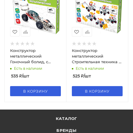
Конструктор
Конструктор
металлический
металлический
Гоночный болид, с
Строительная техника 5
подвижными деталями,
в 1, подвижные детали,
Есть в наличии
Есть в наличии
146 элементов, BAMBOX,
139 элементов, 666370
535
₽
/шт
525
₽
/шт
666365
В КОРЗИНУ
В КОРЗИНУ
КАТАЛОГ
БРЕНДЫ