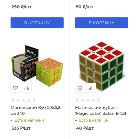
290
₽
/шт
50
₽
/шт
В КОРЗИНУ
В КОРЗИНУ
Магический Куб 5,8х5,8
Магический-кубик
см 340
'Magic cube', 3х3х3, В-231
Есть в наличии
Есть в наличии
335
₽
/шт
40
₽
/шт