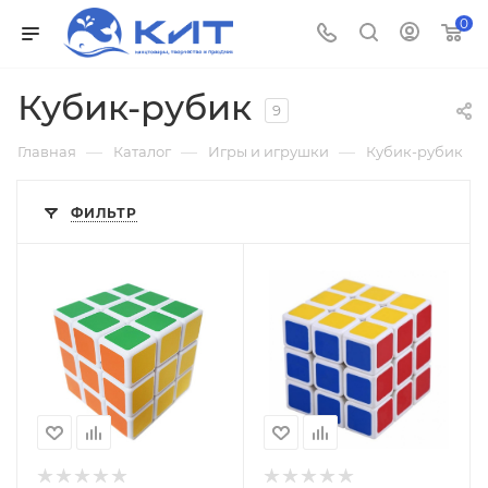
0
Кубик-рубик
9
—
—
—
Главная
Каталог
Игры и игрушки
Кубик-рубик
ФИЛЬТР